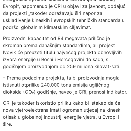
Evropi“, napomenuo je CRI u objavi za javnost, dodajući
da projekti „također odražavaju širi napor za
usklađivanje kineskih i evropskih tehničkih standarda u
podršci globalnim klimatskim ciljevima“.
Proizvodni kapacitet od 84 megavata prilično je
skroman prema današnjim standardima, ali projekt
Ivovik će preuzeti titulu najvećeg projekta obnovljivih
izvora energije u Bosni i Hercegovini do sada, s
godišnjom proizvodnjom od 259 miliona kilovat-sati.
– Prema podacima projekta, ta bi proizvodnja mogla
istisnuti otprilike 240.000 tona emisija ugljičnog
dioksida (CO₂) godišnje, naveo je CRI, prenosi Indikator.
CRI je također iskoristio priliku kako bi istakao da će
nova vjetroelektrana imati ogroman utjecaj na kineski
otisak u globalnoj industriji energije vjetra, u Evropi i
šire.