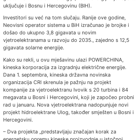
uključuje i Bosnu i Hercegovinu (BIH).
Investitori su već na tom slučaju. Ranije ove godine,
Neovisni operator sistema u BiH izračunao je brojke i
došao do ukupno 3,8 gigavata u novim
vjetroelektranama u razvoju do 2035., zajedno s 12,5
gigavata solarne energije.
Kako su rekli, u ovu mješavinu ulazi POWERCHINA,
kineska korporacija za izgradnju električne energije.
Dana 1. septembra, kineska državna novinska
organizacija CRI skrenula je pažnju na projekt
kompanije za vjetroelektranu Ivovik s 20 turbina i 84
megavata u Bosni i Hercegovini, koji je započeo probni
rad u januaru. Nova vjetroelektrana nadopunjuje novi
projekt hidroelektrane Ulog, također smješten u Bosni i
Hercegovini.
– Dva projekta „predstavljaju značajan korak za
energetsku opremu kineske proizvodnje u istočnoj