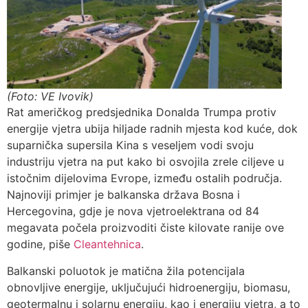
(Foto: VE Ivovik)
Rat američkog predsjednika Donalda Trumpa protiv
energije vjetra ubija hiljade radnih mjesta kod kuće, dok
suparnička supersila Kina s veseljem vodi svoju
industriju vjetra na put kako bi osvojila zrele ciljeve u
istočnim dijelovima Evrope, između ostalih područja.
Najnoviji primjer je balkanska država Bosna i
Hercegovina, gdje je nova vjetroelektrana od 84
megavata počela proizvoditi čiste kilovate ranije ove
godine, piše
Cleantehnica
.
Balkanski poluotok je matična žila potencijala
obnovljive energije, uključujući hidroenergiju, biomasu,
geotermalnu i solarnu energiju, kao i energiju vjetra, a to