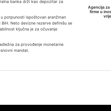
alna banka drži kao depozitar za
Agencija za 
firme u ino
vrij
e u potpunosti ispoštovan aranžman
 BiH. Neto devizne rezerve definišu se
tabilnost ključna je za očuvanje
e nadležna za provođenje monetarne
 osnovni mandat.