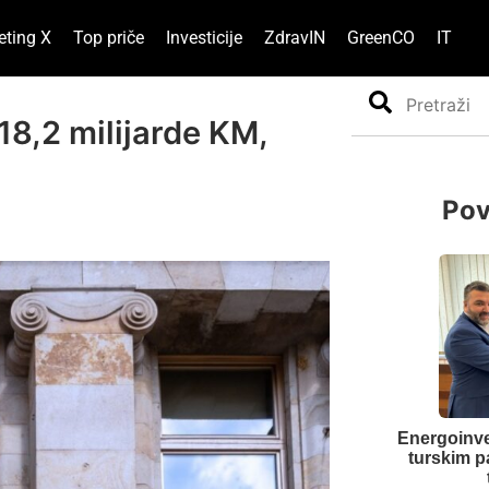
eting X
Top priče
Investicije
ZdravIN
GreenCO
IT
Search
18,2 milijarde KM,
Pov
Energoinv
turskim p