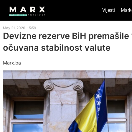
Vijesti
Mark
May 21, 2026
15:59
Devizne rezerve BiH premašile 
očuvana stabilnost valute
Marx.ba