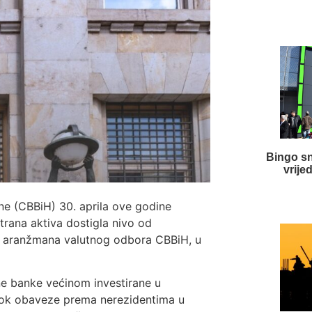
Bingo sn
vrije
e (CBBiH) 30. aprila ove godine
trana aktiva dostigla nivo od
ju aranžmana valutnog odbora CBBiH, u
ne banke većinom investirane u
 dok obaveze prema nerezidentima u