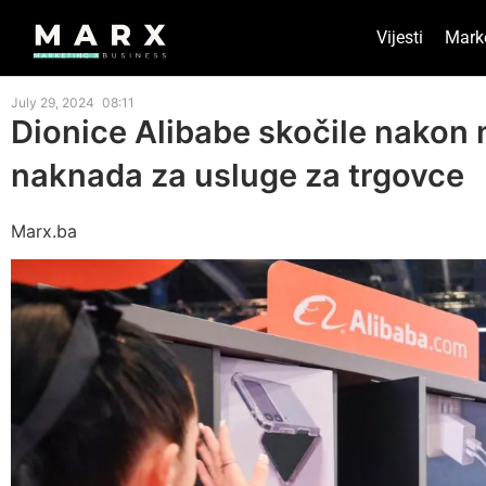
Vijesti
Mark
July 29, 2024
08:11
Dionice Alibabe skočile nakon
naknada za usluge za trgovce
Marx.ba