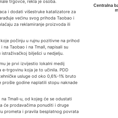
male trgovce, rekla je osoba.
Centralna b
m
ca i dodati višestruke katalizatore za
zarađuje većinu svog prihoda Taobao i
laćaju za reklamiranje proizvoda ili
oje počinju u rujnu pozitivne na prihod
 na Taobao i na Tmall, napisali su
traživačkoj bilješci u nedjelju.
u je prvi izvijestio lokalni medij
e-trgovinu koja je to učinila. PDD
 tehničke usluge od oko 0,6%-1% bruto
e prošle godine naplatili stopu naknade
a na Tmall-u, od kojeg će se odustati
ba će prodavačima ponuditi i druge
elu prometa i pravila besplatnog povrata