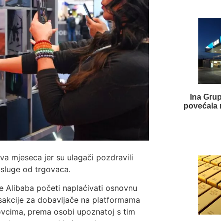
Ina Gru
povećala 
va mjeseca jer su ulagači pozdravili
usluge od trgovaca.
e Alibaba početi naplaćivati osnovnu
sakcije za dobavljače na platformama
govcima, prema osobi upoznatoj s tim