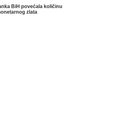
anka BiH povećala količinu
onetarnog zlata