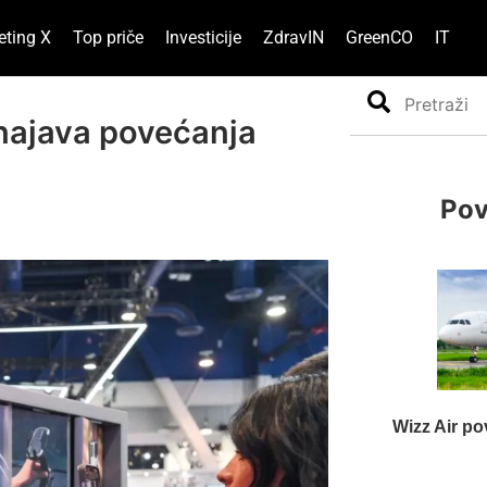
eting X
Top priče
Investicije
ZdravIN
GreenCO
IT
Search
 najava povećanja
Pov
Wizz Air po