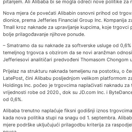
pitanjem. Ali Alibaba bi se mogla odreći nove politike za 
Nova mjera će povećati Alibabin osnovni prihod od trgova
dionice, prema Jefferies Financial Group Inc. Kompanija 
Tmall kroz naknade za upravljanje kupcima, koje trgovci p
bolje prilagođavanje njihove ponude.
– Smatramo da su naknade za softverske usluge od 0,6% k
temeljnog trgovca s obzirom da se novi aranžman odnosi i
Jefferiesovi analitičari predvođeni Thomasom Chongom u is
Prijelaz na strukturu naknada temeljenu na postotku, o čem
LatePost, čini Alibabu posljednjom velikom platformom za 
Holdings Inc. počeo je trgovcima naplaćivati naknadu za
vrijednosti robe od 2020., dok su JD.com Inc. i ByteDanc
od 0,6%.
Alibaba trenutno naplaćuje fiksni godišnji iznos trgovcim
kada nova politika stupi na snagu od 1. septembra. Aliba
mjere podrške uključujući prilagodbu kriterija za raspodj
novca.