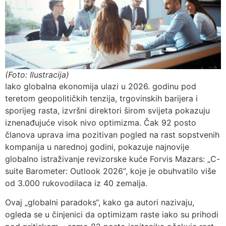
(Foto: Ilustracija)
Iako globalna ekonomija ulazi u 2026. godinu pod
teretom geopolitičkih tenzija, trgovinskih barijera i
sporijeg rasta, izvršni direktori širom svijeta pokazuju
iznenađujuće visok nivo optimizma. Čak 92 posto
članova uprava ima pozitivan pogled na rast sopstvenih
kompanija u narednoj godini, pokazuje najnovije
globalno istraživanje revizorske kuće Forvis Mazars: „C-
suite Barometer: Outlook 2026“, koje je obuhvatilo više
od 3.000 rukovodilaca iz 40 zemalja.
Ovaj „globalni paradoks“, kako ga autori nazivaju,
ogleda se u činjenici da optimizam raste iako su prihodi