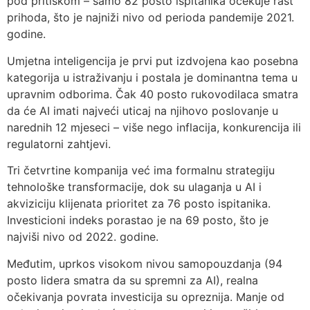
pod pritiskom – samo 82 posto ispitanika očekuje rast
prihoda, što je najniži nivo od perioda pandemije 2021.
godine.
Umjetna inteligencija je prvi put izdvojena kao posebna
kategorija u istraživanju i postala je dominantna tema u
upravnim odborima. Čak 40 posto rukovodilaca smatra
da će AI imati najveći uticaj na njihovo poslovanje u
narednih 12 mjeseci – više nego inflacija, konkurencija ili
regulatorni zahtjevi.
Tri četvrtine kompanija već ima formalnu strategiju
tehnološke transformacije, dok su ulaganja u AI i
akviziciju klijenata prioritet za 76 posto ispitanika.
Investicioni indeks porastao je na 69 posto, što je
najviši nivo od 2022. godine.
Međutim, uprkos visokom nivou samopouzdanja (94
posto lidera smatra da su spremni za AI), realna
očekivanja povrata investicija su opreznija. Manje od