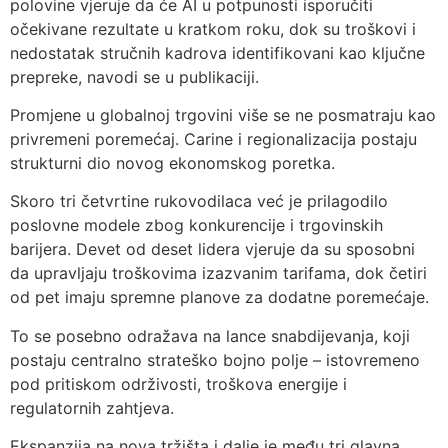
polovine vjeruje da će AI u potpunosti isporučiti
očekivane rezultate u kratkom roku, dok su troškovi i
nedostatak stručnih kadrova identifikovani kao ključne
prepreke, navodi se u publikaciji.
Promjene u globalnoj trgovini više se ne posmatraju kao
privremeni poremećaj. Carine i regionalizacija postaju
strukturni dio novog ekonomskog poretka.
Skoro tri četvrtine rukovodilaca već je prilagodilo
poslovne modele zbog konkurencije i trgovinskih
barijera. Devet od deset lidera vjeruje da su sposobni
da upravljaju troškovima izazvanim tarifama, dok četiri
od pet imaju spremne planove za dodatne poremećaje.
To se posebno odražava na lance snabdijevanja, koji
postaju centralno strateško bojno polje – istovremeno
pod pritiskom održivosti, troškova energije i
regulatornih zahtjeva.
Ekspanzija na nova tržišta i dalje je među tri glavna