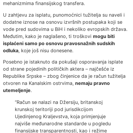
mehanizmima finansijskog transfera.
U zahtjevu za isplatu, punomoćnici tužitelja su naveli i
dodatne iznose na osnovu izvršnih postupaka koji se
vode pred sudovima u BiH i nekoliko evropskih država.
Međutim, kako je naglašeno, ti troškovi
mogu biti
isplaćeni samo po osnovu pravosnažnih sudskih
odluka
, koje još nisu donesene.
Posebno je istaknuto da pokušaji osporavanja isplate
od strane pojedinih političkih aktera – najčešće iz
Republike Srpske – zbog činjenice da je račun tužitelja
otvoren na Kanalskim ostrvima,
nemaju pravno
utemeljenje
.
“Račun se nalazi na Džersiju, britanskoj
krunskoj teritoriji pod jurisdikcijom
Ujedinjenog Kraljevstva, koja primjenjuje
najviše međunarodne standarde u pogledu
finansijske transparentnosti, kao i režime