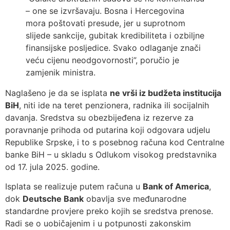
– one se izvršavaju. Bosna i Hercegovina
mora poštovati presude, jer u suprotnom
slijede sankcije, gubitak kredibiliteta i ozbiljne
finansijske posljedice. Svako odlaganje znači
veću cijenu neodgovornosti”, poručio je
zamjenik ministra.
Naglašeno je da se isplata
ne vrši iz budžeta institucija
BiH
, niti ide na teret penzionera, radnika ili socijalnih
davanja. Sredstva su obezbijeđena iz rezerve za
poravnanje prihoda od putarina koji odgovara udjelu
Republike Srpske, i to s posebnog računa kod Centralne
banke BiH – u skladu s Odlukom visokog predstavnika
od 17. jula 2025. godine.
Isplata se realizuje putem računa u
Bank of America
,
dok
Deutsche Bank
obavlja sve međunarodne
standardne provjere preko kojih se sredstva prenose.
Radi se o uobičajenim i u potpunosti zakonskim