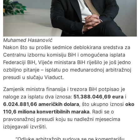
Muhamed Hasanović
Nakon što su prošle sedmice deblokirana sredstva za
Centralnu izbornu komisiju BiH i omogućena isplata
Federaciji BiH, Vijeće ministara BiH riješilo je još jedno
ozbiljno pitanje – isplatu po međunarodnoj arbitražnoj
presudi u slučaju Viaduct.
Zamjenik ministra finansija i trezora BiH potpisao je
naloge za isplatu dva iznosa:
51.388.046,69 eura
i
6.024.881,66 američkih dolara
, što ukupno iznosi
oko
110,6 miliona konvertibilnih maraka
. Radi se o
pravosnažnoj presudi koju su nadležni mjesecima
izbjegavali izvršiti.
“Odluke arbitražnih sudova se ne komentarišu