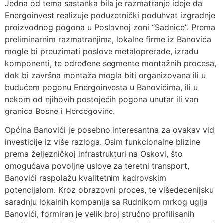
Jedna od tema sastanka bila je razmatranje ideje da
Energoinvest realizuje poduzetnički poduhvat izgradnje
proizvodnog pogona u Poslovnoj zoni “Sadnice”. Prema
preliminarnim razmatranjima, lokalne firme iz Banovića
mogle bi preuzimati poslove metaloprerade, izradu
komponenti, te određene segmente montažnih procesa,
dok bi završna montaža mogla biti organizovana ili u
budućem pogonu Energoinvesta u Banovićima, ili u
nekom od njihovih postojećih pogona unutar ili van
granica Bosne i Hercegovine.
Općina Banovići je posebno interesantna za ovakav vid
investicije iz više razloga. Osim funkcionalne blizine
prema željezničkoj infrastrukturi na Oskovi, što
omogućava povoljne uslove za teretni transport,
Banovići raspolažu kvalitetnim kadrovskim
potencijalom. Kroz obrazovni proces, te višedecenijsku
saradnju lokalnih kompanija sa Rudnikom mrkog uglja
Banovići, formiran je velik broj stručno profilisanih