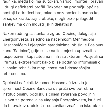
radnika, među kojima su tokari, varioci, monteri, bravari
i drugi deficitarni profili. Također, na području općine
postoji i određeni broj mladih nezaposlenih osoba koji
bi se, uz kratkotrajnu obuku, mogli brzo prilagoditi
zahtjevima ovih industrijskih djelatnosti.
Nakon radnog sastanka u zgradi Općine, delegacija
Energoinvesta, zajedno sa načelnikom Mehmedom
Hasanovićem i njegovim saradnicima, obišla je Poslovnu
zonu “Sadnice”, gdje su se na licu mjesta upoznali sa
raspoloživim kapacitetima i infrastrukturom. Posjetili su
i firmu Elektroremont kako bi se dodatno informisali o
njihovim tehničkim mogućnostima i dosadašnjim
referencama.
Općinski načelnik Mehmed Hasanović izrazio je
spremnost Općine Banovići da pruži svu potrebnu
institucionalnu podršku s ciljem stvaranja povoljnih
uslova za potencijalna ulaganja Energoinvesta, ističući
da bi ovakav projekat predstavljao značajan iskorak za