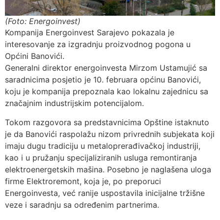
(Foto: Energoinvest)
Kompanija Energoinvest Sarajevo pokazala je
interesovanje za izgradnju proizvodnog pogona u
Općini Banovići.
Generalni direktor energoinvesta Mirzom Ustamujić sa
saradnicima posjetio je 10. februara općinu Banovići,
koju je kompanija prepoznala kao lokalnu zajednicu sa
značajnim industrijskim potencijalom.
Tokom razgovora sa predstavnicima Opštine istaknuto
je da Banovići raspolažu nizom privrednih subjekata koji
imaju dugu tradiciju u metaloprerađivačkoj industriji,
kao i u pružanju specijaliziranih usluga remontiranja
elektroenergetskih mašina. Posebno je naglašena uloga
firme Elektroremont, koja je, po preporuci
Energoinvesta, već ranije uspostavila inicijalne tržišne
veze i saradnju sa određenim partnerima.