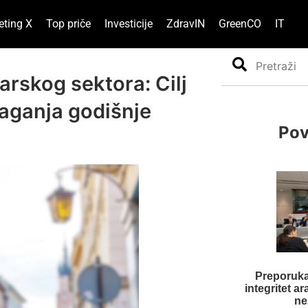
eting X
Top priče
Investicije
ZdravIN
GreenCO
IT
Search
arskog sektora: Cilj
ulaganja godišnje
Pov
Preporuka
integritet 
ne