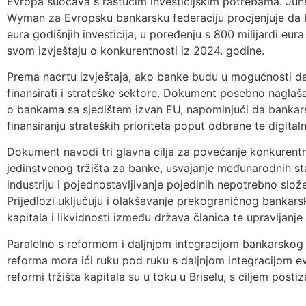
Evropa suočava s rastućim investicijskim potrebama. Juns
Wyman za Evropsku bankarsku federaciju procjenjuje da bl
eura godišnjih investicija, u poređenju s 800 milijardi eura
svom izvještaju o konkurentnosti iz 2024. godine.
Prema nacrtu izvještaja, ako banke budu u mogućnosti da 
finansirati i strateške sektore. Dokument posebno naglaš
o bankama sa sjedištem izvan EU, napominjući da banka
finansiranju strateških prioriteta poput odbrane te digitaln
Dokument navodi tri glavna cilja za povećanje konkurent
jedinstvenog tržišta za banke, usvajanje međunarodnih 
industriju i pojednostavljivanje pojedinih nepotrebno slož
Prijedlozi uključuju i olakšavanje prekograničnog bankars
kapitala i likvidnosti između država članica te upravljanj
Paralelno s reformom i daljnjom integracijom bankarskog
reforma mora ići ruku pod ruku s daljnjom integracijom ev
reformi tržišta kapitala su u toku u Briselu, s ciljem post