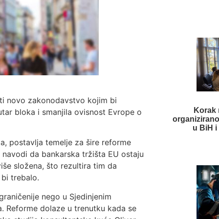
iti novo zakonodavstvo kojim bi
Korak 
nutar bloka i smanjila ovisnost Evrope o
organiziranog
u BiH i 
ula, postavlja temelje za šire reforme
 navodi da bankarska tržišta EU ostaju
še složena, što rezultira tim da
bi trebalo.
graničenije nego u Sjedinjenim
a. Reforme dolaze u trenutku kada se