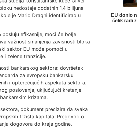
ka studija konsultantske kuće Oliver
oku nedostaje dodatnih 1,4 bilijuna
 koje je Mario Draghi identificirao u
EU donio no
čelik radi 
posluju efikasnije, moći će bolje
ava važnost smanjenja zavisnosti bloka
rski sektor EU može pomoći u
e i zelene tranzicije.
nosti bankarskog sektora: dovršetak
standarda za evropsku bankarsku
enih i opterećujućih aspekata sektora.
kog poslovanja, uključujući kretanje
e bankarskim krizama.
 sektora, dokument precizira da svaka
ropskih tržišta kapitala. Pregovori o
izanja dogovora do kraja godine.