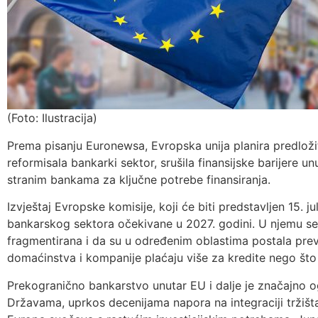
(Foto: Ilustracija)
Prema pisanju Euronewsa, Evropska unija planira predlož
reformisala bankarki sektor, srušila finansijske barijere u
stranim bankama za ključne potrebe finansiranja.
Izvještaj Evropske komisije, koji će biti predstavljen 15. j
bankarskog sektora očekivane u 2027. godini. U njemu se
fragmentirana i da su u određenim oblastima postala previ
domaćinstva i kompanije plaćaju više za kredite nego što 
Prekogranično bankarstvo unutar EU i dalje je značajno o
Državama, uprkos decenijama napora na integraciji tržišt