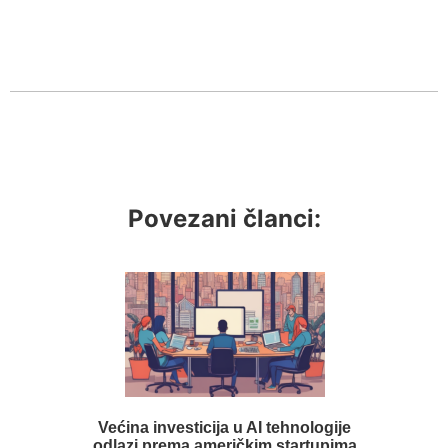
Povezani članci:
Većina investicija u AI tehnologije
odlazi prema američkim startupima