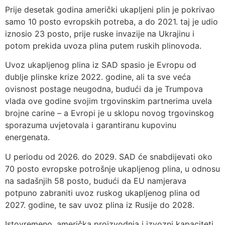
Prije desetak godina američki ukapljeni plin je pokrivao
samo 10 posto evropskih potreba, a do 2021. taj je udio
iznosio 23 posto, prije ruske invazije na Ukrajinu i
potom prekida uvoza plina putem ruskih plinovoda.
Uvoz ukapljenog plina iz SAD spasio je Evropu od
dublje plinske krize 2022. godine, ali ta sve veća
ovisnost postage neugodna, budući da je Trumpova
vlada ove godine svojim trgovinskim partnerima uvela
brojne carine – a Evropi je u sklopu novog trgovinskog
sporazuma uvjetovala i garantiranu kupovinu
energenata.
U periodu od 2026. do 2029. SAD će snabdijevati oko
70 posto evropske potrošnje ukapljenog plina, u odnosu
na sadašnjih 58 posto, budući da EU namjerava
potpuno zabraniti uvoz ruskog ukapljenog plina od
2027. godine, te sav uvoz plina iz Rusije do 2028.
Istovremeno, američka proizvodnja i izvozni kapaciteti