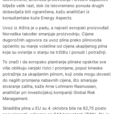
bilježe velik rast, dok će istovremeno ponuda drugih
dobavljača biti ograničena, kažu analitičari iz
konsultantske kuće Energy Aspects.
Uvoz iz Alžira je u padu, a najveći evropski proizvođač
Norveška također smanjuje proizvodnju. Cijene
dugoročnih ugovora za uvoz plina preko plinovoda
općenito su manje volatilne od cijena ukapljenog plina
koje su ovisnije o stanju na tržištu i ponudi i potražnji.
To znači i da evropsko planiranje plinske opskrbe sve
više oblikuju vanjski rizici i promjene, poput kineske
potražnje za ukapljenim plinom, koji onda mogu dovesti
do naglih promjena nabavnih cijena, što smanjuje
stvaranje zaliha, kaže Arne Lohmann Rasmussen,
analitičar pri investicijskoj kompaniji Global Risk
Management.
Skladišta plina u EU su 4. oktobra bila na 82,75 posto