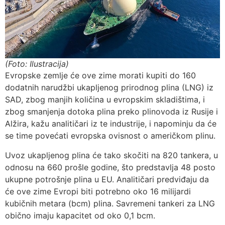
(Foto: Ilustracija)
Evropske zemlje će ove zime morati kupiti do 160
dodatnih narudžbi ukapljenog prirodnog plina (LNG) iz
SAD, zbog manjih količina u evropskim skladištima, i
zbog smanjenja dotoka plina preko plinovoda iz Rusije i
Alžira, kažu analitičari iz te industrije, i napominju da će
se time povećati evropska ovisnost o američkom plinu.
Uvoz ukapljenog plina će tako skočiti na 820 tankera, u
odnosu na 660 prošle godine, što predstavlja 48 posto
ukupne potrošnje plina u EU. Analitičari predviđaju da
će ove zime Evropi biti potrebno oko 16 milijardi
kubičnih metara (bcm) plina. Savremeni tankeri za LNG
obično imaju kapacitet od oko 0,1 bcm.