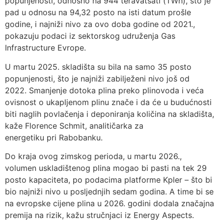
popunjenosti, odnosno na 944 teravatsati (TWh), što je
pad u odnosu na 94,32 posto na isti datum prošle
godine, i najniži nivo za ovo doba godine od 2021.,
pokazuju podaci iz sektorskog udruženja Gas
Infrastructure Evrope.
U martu 2025. skladišta su bila na samo 35 posto
popunjenosti, što je najniži zabilježeni nivo još od
2022. Smanjenje dotoka plina preko plinovoda i veća
ovisnost o ukapljenom plinu znače i da će u budućnosti
biti naglih povlačenja i deponiranja količina na skladišta,
kaže Florence Schmit, analitičarka za
energetiku pri Rabobanku.
Do kraja ovog zimskog perioda, u martu 2026.,
volumen uskladištenog plina mogao bi pasti na tek 29
posto kapaciteta, po podacima platforme Kpler – što bi
bio najniži nivo u posljednjih sedam godina. A time bi se
na evropske cijene plina u 2026. godini dodala značajna
premija na rizik, kažu stručnjaci iz Energy Aspects.