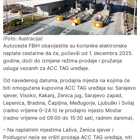
(Foto: Ilustracija)
Autoceste FBiH obavijestile su korisnike elektronske
naplate cestarine da će, počevši od 1. decembra 2025.
godine, doći do izmjene režima prodaje i pružanja
usluga vezanih za ACC TAG uređaje.
Od navedenog datuma, prodajna mjesta na kojima će
biti omogućena kupovina ACC TAG uređaja su: Sarajevo
sjever, Visoko, Kakanj, Zenica jug, Sarajevo zapad,
Lepenica, Bradina, Čapljina, Međugorje, Ljubuški i Svilaj
(radno vrijeme 0–24 h) te prodajno mjesto Mostar
(radno vrijeme od 09:00 do 15:30 sati, radnim danima).
– Na naplatnim mjestima Lašva, Zenica sjever i
Podlugovi neće se vršiti prodaja ACC TAG uređaja, niti