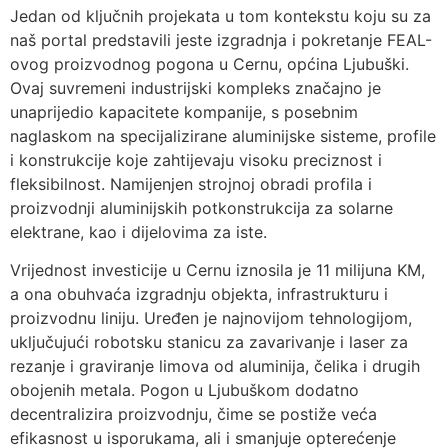
Jedan od ključnih projekata u tom kontekstu koju su za
naš portal predstavili jeste izgradnja i pokretanje FEAL-
ovog proizvodnog pogona u Cernu, općina Ljubuški.
Ovaj suvremeni industrijski kompleks značajno je
unaprijedio kapacitete kompanije, s posebnim
naglaskom na specijalizirane aluminijske sisteme, profile
i konstrukcije koje zahtijevaju visoku preciznost i
fleksibilnost. Namijenjen strojnoj obradi profila i
proizvodnji aluminijskih potkonstrukcija za solarne
elektrane, kao i dijelovima za iste.
Vrijednost investicije u Cernu iznosila je 11 milijuna KM,
a ona obuhvaća izgradnju objekta, infrastrukturu i
proizvodnu liniju. Uređen je najnovijom tehnologijom,
uključujući robotsku stanicu za zavarivanje i laser za
rezanje i graviranje limova od aluminija, čelika i drugih
obojenih metala. Pogon u Ljubuškom dodatno
decentralizira proizvodnju, čime se postiže veća
efikasnost u isporukama, ali i smanjuje opterećenje