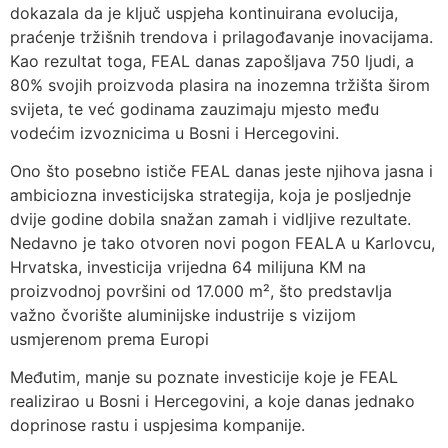
dokazala da je ključ uspjeha kontinuirana evolucija,
praćenje tržišnih trendova i prilagođavanje inovacijama.
Kao rezultat toga, FEAL danas zapošljava 750 ljudi, a
80% svojih proizvoda plasira na inozemna tržišta širom
svijeta, te već godinama zauzimaju mjesto među
vodećim izvoznicima u Bosni i Hercegovini.
Ono što posebno ističe FEAL danas jeste njihova jasna i
ambiciozna investicijska strategija, koja je posljednje
dvije godine dobila snažan zamah i vidljive rezultate.
Nedavno je tako otvoren novi pogon FEALA u Karlovcu,
Hrvatska, investicija vrijedna 64 milijuna KM na
proizvodnoj površini od 17.000 m², što predstavlja
važno čvorište aluminijske industrije s vizijom
usmjerenom prema Europi
Međutim, manje su poznate investicije koje je FEAL
realizirao u Bosni i Hercegovini, a koje danas jednako
doprinose rastu i uspjesima kompanije.