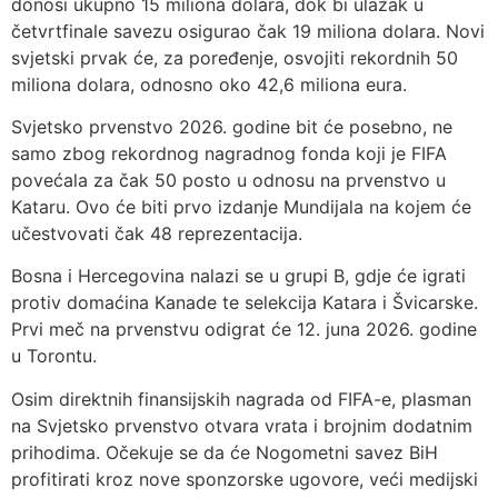
donosi ukupno 15 miliona dolara, dok bi ulazak u
četvrtfinale savezu osigurao čak 19 miliona dolara. Novi
svjetski prvak će, za poređenje, osvojiti rekordnih 50
miliona dolara, odnosno oko 42,6 miliona eura.
Svjetsko prvenstvo 2026. godine bit će posebno, ne
samo zbog rekordnog nagradnog fonda koji je FIFA
povećala za čak 50 posto u odnosu na prvenstvo u
Kataru. Ovo će biti prvo izdanje Mundijala na kojem će
učestvovati čak 48 reprezentacija.
Bosna i Hercegovina nalazi se u grupi B, gdje će igrati
protiv domaćina Kanade te selekcija Katara i Švicarske.
Prvi meč na prvenstvu odigrat će 12. juna 2026. godine
u Torontu.
Osim direktnih finansijskih nagrada od FIFA-e, plasman
na Svjetsko prvenstvo otvara vrata i brojnim dodatnim
prihodima. Očekuje se da će Nogometni savez BiH
profitirati kroz nove sponzorske ugovore, veći medijski