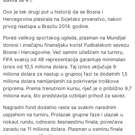
slavila sa 4:1.
Ovo je tek drugi put u historiji da se Bosna i
Hercegovina plasirala na Svjetsko prvenstvo, nakon
prvog nastupa u Brazilu 2014. godine.
Pored velikog sportskog ugleda, plasman na Mundijal
donosi i značajnu finansijsku korist Fudbalskom savezu
Bosne i Hercegovine. Već samim učešćem na turniru,
FIFA svakoj od 48 reprezentacija garantuje minimalan
iznos od 10,5 miliona dolara. Taj iznos uključuje 9
miliona dolara za nastup u grupnoj fazi te dodatnih 1,5
miliona dolara namijenjenih za pokrivanje troškova
priprema. Prema trenutnom kursu, riječ je o približno 9,7
miliona eura, što predstavlja ozbiljan prihod za savez.
Nagradni fond dodatno raste sa svakim narednim
uspjehom na turniru. Prolazak grupne faze i ulazak u
nokaut rundu, odnosno šesnaestinu finala, povećava
zaradu na 11 miliona dolara. Plasman u osminu finala