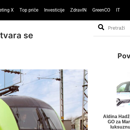
eting X
Top priče
Investicije
ZdravIN
GreenCO
IT
Search
Stvara se
Pov
Aldina Hadži
GO za Mar
luksuznu