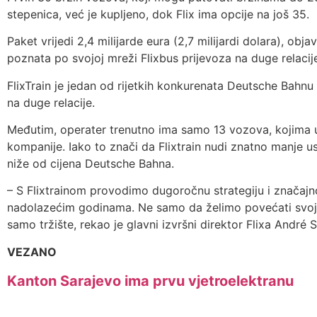
stepenica, već je kupljeno, dok Flix ima opcije na još 35.
Paket vrijedi 2,4 milijarde eura (2,7 milijardi dolara), obj
poznata po svojoj mreži Flixbus prijevoza na duge relacij
FlixTrain je jedan od rijetkih konkurenata Deutsche Bahn
na duge relacije.
Međutim, operater trenutno ima samo 13 vozova, kojima 
kompanije. Iako to znači da Flixtrain nudi znatno manje u
niže od cijena Deutsche Bahna.
– S Flixtrainom provodimo dugoročnu strategiju i značajn
nadolazećim godinama. Ne samo da želimo povećati svoj tr
samo tržište, rekao je glavni izvršni direktor Flixa André
VEZANO
Kanton Sarajevo ima prvu vjetroelektranu