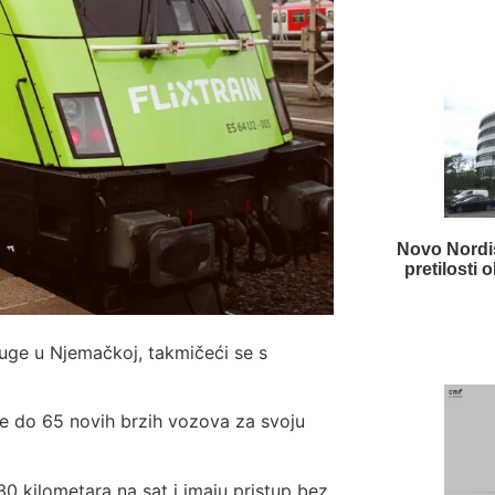
Novo Nordis
pretilosti
sluge u Njemačkoj, takmičeći se s
je do 65 novih brzih vozova za svoju
0 kilometara na sat i imaju pristup bez