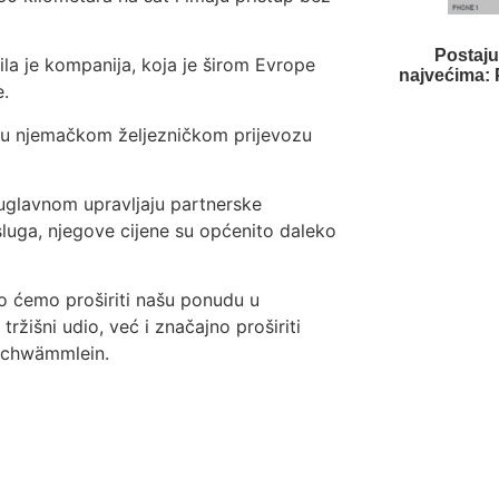
Postaju
avila je kompanija, koja je širom Evrope
najvećima: 
e.
u u njemačkom željezničkom prijevozu
uglavnom upravljaju partnerske
sluga, njegove cijene su općenito daleko
o ćemo proširiti našu ponudu u
žišni udio, već i značajno proširiti
 Schwämmlein.