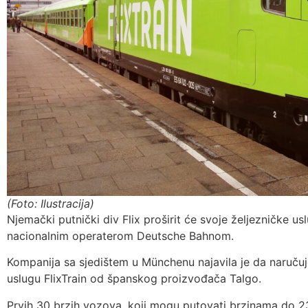
(Foto: Ilustracija)
Njemački putnički div Flix proširit će svoje željezničke u
nacionalnim operaterom Deutsche Bahnom.
Kompanija sa sjedištem u Münchenu najavila je da naruču
uslugu FlixTrain od španskog proizvođača Talgo.
Prvih 30 brzih vozova, koji mogu putovati brzinama do 23