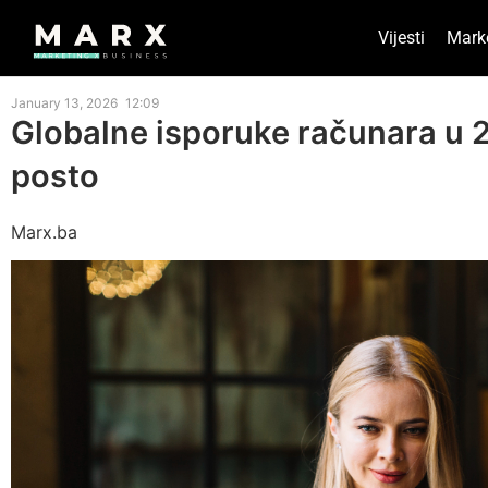
Vijesti
Mark
January 13, 2026
12:09
Globalne isporuke računara u 2
posto
Marx.ba