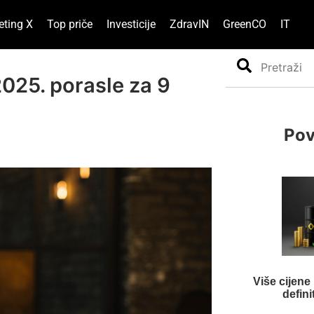
eting X
Top priče
Investicije
ZdravIN
GreenCO
IT
Search
025. porasle za 9
Pov
Više cijene
defini