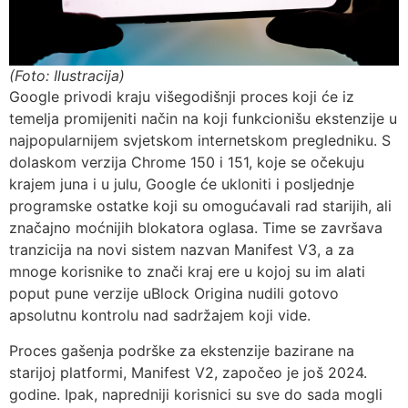
(Foto: Ilustracija)
Google privodi kraju višegodišnji proces koji će iz
temelja promijeniti način na koji funkcionišu ekstenzije u
najpopularnijem svjetskom internetskom pregledniku. S
dolaskom verzija Chrome 150 i 151, koje se očekuju
krajem juna i u julu, Google će ukloniti i posljednje
programske ostatke koji su omogućavali rad starijih, ali
značajno moćnijih blokatora oglasa. Time se završava
tranzicija na novi sistem nazvan Manifest V3, a za
mnoge korisnike to znači kraj ere u kojoj su im alati
poput pune verzije uBlock Origina nudili gotovo
apsolutnu kontrolu nad sadržajem koji vide.
Proces gašenja podrške za ekstenzije bazirane na
starijoj platformi, Manifest V2, započeo je još 2024.
godine. Ipak, napredniji korisnici su sve do sada mogli