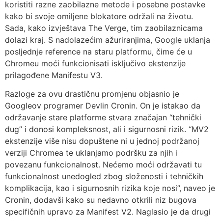
koristiti razne zaobilazne metode i posebne postavke
kako bi svoje omiljene blokatore održali na životu.
Sada, kako izvještava The Verge, tim zaobilaznicama
dolazi kraj. S nadolazećim ažuriranjima, Google uklanja
posljednje reference na staru platformu, čime će u
Chromeu moći funkcionisati isključivo ekstenzije
prilagođene Manifestu V3.
Razloge za ovu drastičnu promjenu objasnio je
Googleov programer Devlin Cronin. On je istakao da
održavanje stare platforme stvara značajan “tehnički
dug” i donosi kompleksnost, ali i sigurnosni rizik. “MV2
ekstenzije više nisu dopuštene ni u jednoj podržanoj
verziji Chromea te uklanjamo podršku za njih i
povezanu funkcionalnost. Nećemo moći održavati tu
funkcionalnost unedogled zbog složenosti i tehničkih
komplikacija, kao i sigurnosnih rizika koje nosi”, naveo je
Cronin, dodavši kako su nedavno otkrili niz bugova
specifičnih upravo za Manifest V2. Naglasio je da drugi