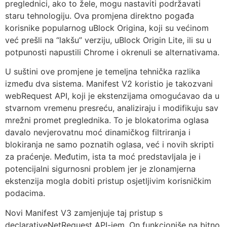
preglednici, ako to žele, mogu nastaviti podržavati
staru tehnologiju. Ova promjena direktno pogađa
korisnike popularnog uBlock Origina, koji su većinom
već prešli na “lakšu” verziju, uBlock Origin Lite, ili su u
potpunosti napustili Chrome i okrenuli se alternativama.
U suštini ove promjene je temeljna tehnička razlika
između dva sistema. Manifest V2 koristio je takozvani
webRequest API, koji je ekstenzijama omogućavao da u
stvarnom vremenu presreću, analiziraju i modifikuju sav
mrežni promet preglednika. To je blokatorima oglasa
davalo nevjerovatnu moć dinamičkog filtriranja i
blokiranja ne samo poznatih oglasa, već i novih skripti
za praćenje. Međutim, ista ta moć predstavljala je i
potencijalni sigurnosni problem jer je zlonamjerna
ekstenzija mogla dobiti pristup osjetljivim korisničkim
podacima.
Novi Manifest V3 zamjenjuje taj pristup s
declarativeNetRequest API-jem. On funkcioniše na bitno