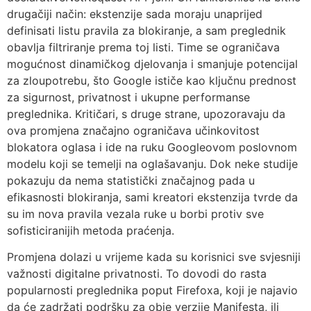
drugačiji način: ekstenzije sada moraju unaprijed
definisati listu pravila za blokiranje, a sam preglednik
obavlja filtriranje prema toj listi. Time se ograničava
mogućnost dinamičkog djelovanja i smanjuje potencijal
za zloupotrebu, što Google ističe kao ključnu prednost
za sigurnost, privatnost i ukupne performanse
preglednika. Kritičari, s druge strane, upozoravaju da
ova promjena značajno ograničava učinkovitost
blokatora oglasa i ide na ruku Googleovom poslovnom
modelu koji se temelji na oglašavanju. Dok neke studije
pokazuju da nema statistički značajnog pada u
efikasnosti blokiranja, sami kreatori ekstenzija tvrde da
su im nova pravila vezala ruke u borbi protiv sve
sofisticiranijih metoda praćenja.
Promjena dolazi u vrijeme kada su korisnici sve svjesniji
važnosti digitalne privatnosti. To dovodi do rasta
popularnosti preglednika poput Firefoxa, koji je najavio
da će zadržati podršku za obje verzije Manifesta, ili