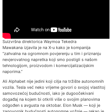
Suizvršna direktorica Waymoa Tekedra
Mawakana izjavila je na X-u kako je kompanija
“zahvalna na ogromnom povjerenju u tim i priznanju
nevjerovatnog napretka koji smo postigli s našom
tehnologijom, proizvodom i komercijalizacijskim
naporima.”
Ali Alphabet nije jedini koji cilja na tržište autonomnih
vozila. Tesla već neko vrijeme govori o svojoj vlastitoj
samovozećoj budućnosti, iako je dugoočekivani
događaj na kojem bi otkrili više o svojim planovima
odgođen s avgusta na oktobar. Elon Musk — koji je
zagovornik budućnosti autonomne vožnje — rekao je