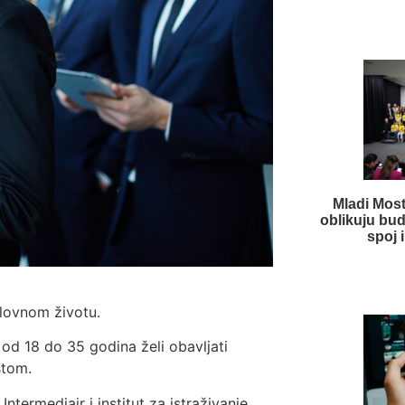
Mladi Mos
oblikuju bud
spoj i
slovnom životu.
od 18 do 35 godina želi obavljati
stom.
Intermediair i institut za istraživanje