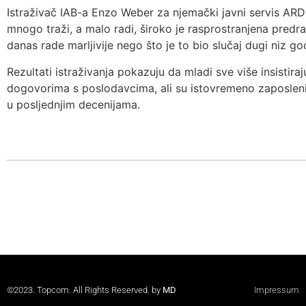
Istraživač IAB-a Enzo Weber za njemački javni servis ARD i
mnogo traži, a malo radi, široko je rasprostranjena predr
danas rade marljivije nego što je to bio slučaj dugi niz go
Rezultati istraživanja pokazuju da mladi sve više insistir
dogovorima s poslodavcima, ali su istovremeno zaposleni
u posljednjim decenijama.
©2023. Topcom. All Rights Reserved. by
MD
Impressum