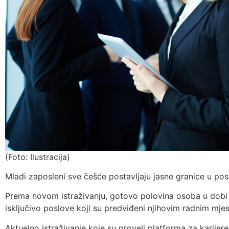
(Foto: Ilustracija)
Mladi zaposleni sve češće postavljaju jasne granice u po
Prema novom istraživanju, gotovo polovina osoba u dobi 
isključivo poslove koji su predviđeni njihovim radnim mje
Aktuelno istraživanje koje su proveli platforma za karijere 