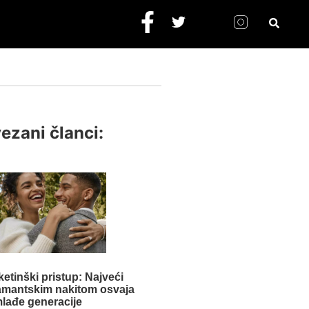
ezani članci:
etinški pristup: Najveći
jamantskim nakitom osvaja
lađe generacije