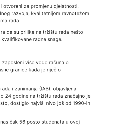
i otvoreni za promjenu djelatnosti.
lnog razvoja, kvalitetnijom ravnotežom
ima rada.
a da su prilike na tržištu rada nešto
 kvalifikovane radne snage.
i zaposleni više vode računa o
asne granice kada je riječ o
 rada i zanimanja (IAB), objavljena
o 24 godine na tržištu rada značajno je
to, dostiglo najviši nivo još od 1990-ih
anas čak 56 posto studenata u ovoj