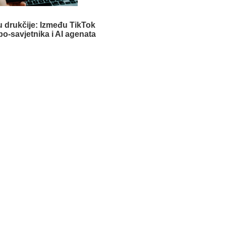
u drukčije: Između TikTok
bo-savjetnika i AI agenata