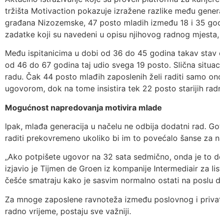
tržišta Motivaction pokazuje izražene razlike među gener
građana Nizozemske, 47 posto mladih između 18 i 35 godin
zadatke koji su navedeni u opisu njihovog radnog mjesta,
Među ispitanicima u dobi od 36 do 45 godina takav stav 
od 46 do 67 godina taj udio svega 19 posto. Slična situac
radu. Čak 44 posto mlađih zaposlenih želi raditi samo ono
ugovorom, dok na tome insistira tek 22 posto starijih rad
Mogućnost napredovanja motivira mlade
Ipak, mlađa generacija u načelu ne odbija dodatni rad. G
raditi prekovremeno ukoliko bi im to povećalo šanse za na
„Ako potpišete ugovor na 32 sata sedmično, onda je to do
izjavio je Tijmen de Groen iz kompanije Intermediair za li
češće smatraju kako je sasvim normalno ostati na poslu d
Za mnoge zaposlene ravnoteža između poslovnog i privatn
radno vrijeme, postaju sve važniji.