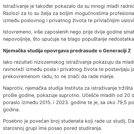
Istraživanje je također pokazalo da su mnogi mlađi radnic
Razlozi za to su želja za boljim mogućnostima profesiona
između poslovnog i privatnog života te privlačnijim uslov
Istovremeno, više zaposlenih nego prije dvije godine smatr
nepovoljnije, što upućuje na blago popuštanje nedostatka
Njemačka studija opovrgava predrasude o Generaciji Z
Iako rezultati nizozemskog istraživanja pokazuju da mlad
ravnoteži između posla i privatnog života te postavljaju j
prekovremenom radu, to ne znači da rade manje.
Naprotiv, njemačka studija Instituta za istraživanje tržišta
prošle godine, pokazuje suprotno. Učešće mladih od 20 d
poraslo između 2015. i 2023. godine te je, sa oko 79,5 pos
godina.
Posebno je povećan broj studenata koji rade uz studij. D
starosnoj grupi ima posao pored studiranja.