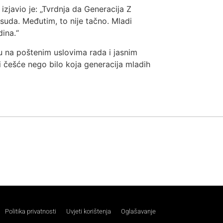
zjavio je: „Tvrdnja da Generacija Z
asuda. Međutim, to nije tačno. Mladi
dina.“
aju na poštenim uslovima rada i jasnim
 češće nego bilo koja generacija mladih
Politika privatnosti
Uvjeti korištenja
Oglašavanje