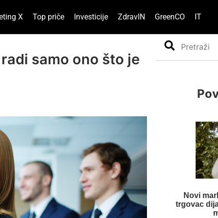
eting X
Top priče
Investicije
ZdravIN
GreenCO
IT
Search
 radi samo ono što je
Pov
Novi mark
trgovac di
m