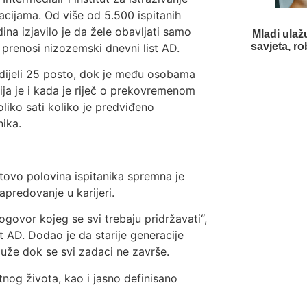
acijama. Od više od 5.500 ispitanih
a izjavilo je da žele obavljati samo
Mladi ulaž
savjeta, ro
 prenosi nizozemski dnevni list AD.
dijeli 25 posto, dok je među osobama
ija je i kada je riječ o prekovremenom
liko sati koliko je predviđeno
nika.
otovo polovina ispitanika spremna je
predovanje u karijeri.
govor kojeg se svi trebaju pridržavati“,
st AD. Dodao je da starije generacije
uže dok se svi zadaci ne završe.
og života, kao i jasno definisano