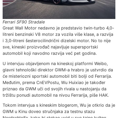
Ferrari SF90 Stradale
Great Wall Motor nedavno je predstavio twin-turbo 4,0-
litreni benzinski V8 motor za vozila više klase, a razvija
i 3,0-litreni šesterocilindrični dizelski motor. No to nije
sve, kineski proizvođač najavljuje supersportski
automobil koji navodno razvija već pet godina.
U intervjuu objavljenom na kineskoj platformi Weibo,
glavni tehnološki direktor GWM-a hrabro je ustvrdio da
će misteriozni sportski automobil biti bolji od Ferrarija.
Međutim, prema CnEVPostu, Wu Huixiao je također
priznao da GWM uči od svojih rivala u nastojanju da
tržištu ponudi automobil na nivou Ferrarija, piše HAK.
Tokom intervjua s kineskim blogerom, Wu je otkrio da je
GWM u Kinu doveo stručnjaka za testnu stazu
Nordschleife kako bi stekao uvid u sve tajne kultne