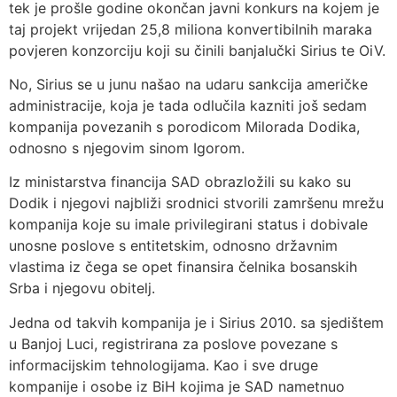
tek je prošle godine okončan javni konkurs na kojem je
taj projekt vrijedan 25,8 miliona konvertibilnih maraka
povjeren konzorciju koji su činili banjalučki Sirius te OiV.
No, Sirius se u junu našao na udaru sankcija američke
administracije, koja je tada odlučila kazniti još sedam
kompanija povezanih s porodicom Milorada Dodika,
odnosno s njegovim sinom Igorom.
Iz ministarstva financija SAD obrazložili su kako su
Dodik i njegovi najbliži srodnici stvorili zamršenu mrežu
kompanija koje su imale privilegirani status i dobivale
unosne poslove s entitetskim, odnosno državnim
vlastima iz čega se opet finansira čelnika bosanskih
Srba i njegovu obitelj.
Jedna od takvih kompanija je i Sirius 2010. sa sjedištem
u Banjoj Luci, registrirana za poslove povezane s
informacijskim tehnologijama. Kao i sve druge
kompanije i osobe iz BiH kojima je SAD nametnuo