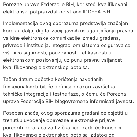
Porezne uprave Federacije BiH, koristeći kvalifikovani
elektronski potpis izdat od strane IDDEEA BiH.
Implementacija ovog sporazuma predstavlja značajan
korak u daljoj digitalizaciji javnih usluga i jačanju pravno
validne elektronske komunikacije između građana,
privrede i institucija. Integracijom sistema osigurava se
viši nivo sigurnosti, pouzdanosti i efikasnosti u
elektronskom poslovanju, uz punu pravnu valjanost
kvalifikovanog elektronskog potpisa.
Tačan datum početka korištenja navedenih
funkcionalnosti bit će definisan nakon završetka
tehničke integracije i testne faze, o čemu će Porezna
uprava Federacije BiH blagovremeno informisati javnost.
Poseban značaj ovog sporazuma građani će osjetiti u
trenutku uvođenja obavezne elektronske prijave
poreskih obrazaca za fizička lica, kada će korisnici
kvalifikovanog elektronskog potpisa izdatog od