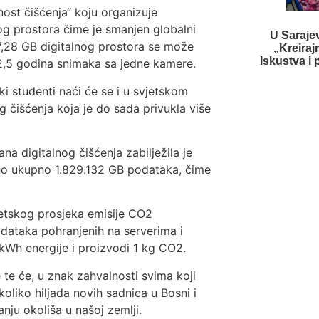
ost čišćenja“ koju organizuje
og prostora čime je smanjen globalni
U Saraje
17,28 GB digitalnog prostora se može
„Kreiraj
Iskustva i p
 12,5 godina snimaka sa jedne kamere.
i studenti naći će se i u svjetskom
g čišćenja koja je do sada privukla više
 digitalnog čišćenja zabilježila je
isano ukupno 1.829.132 GB podataka, čime
jetskog prosjeka emisije CO2
dataka pohranjenih na serverima i
kWh energije i proizvodi 1 kg CO2.
te će, u znak zahvalnosti svima koji
oliko hiljada novih sadnica u Bosni i
ju okoliša u našoj zemlji.