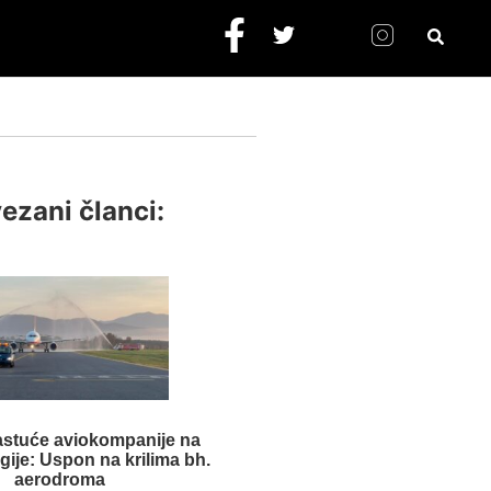
ezani članci:
astuće aviokompanije na
egije: Uspon na krilima bh.
aerodroma