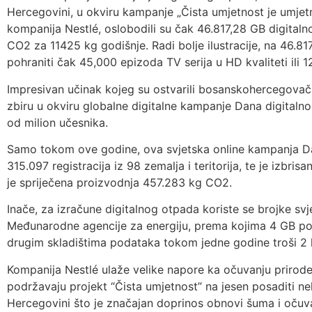
Hercegovini, u okviru kampanje „Čista umjetnost je umjetn
kompanija Nestlé, oslobodili su čak 46.817,28 GB digitaln
CO2 za 11425 kg godišnje. Radi bolje ilustracije, na 46.8
pohraniti čak 45,000 epizoda TV serija u HD kvaliteti ili
Impresivan učinak kojeg su ostvarili bosanskohercegovačk
zbiru u okviru globalne digitalne kampanje Dana digitalno
od milion učesnika.
Samo tokom ove godine, ova svjetska online kampanja Dana
315.097 registracija iz 98 zemalja i teritorija, te je izbr
je spriječena proizvodnja 457.283 kg CO2.
Inače, za izračune digitalnog otpada koriste se brojke sv
Međunarodne agencije za energiju, prema kojima 4 GB po
drugim skladištima podataka tokom jedne godine troši 2 
Kompanija Nestlé ulaže velike napore ka očuvanju prirode 
podržavaju projekt “Čista umjetnost” na jesen posaditi nek
Hercegovini što je značajan doprinos obnovi šuma i očuvan