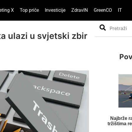
eting X
Top priče
Investicije
ZdravIN
GreenCO
IT
Search
 ulazi u svjetski zbir
Pov
Najbrže r
tržištima r