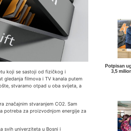
Potpisan ug
 koji se sastoji od fizičkog i
3,5 mili
ut gledanja filmova i TV kanala putem
pošte, stvaramo otpad u oba svijeta, a
ltira značajnim stvaranjem CO2. Sam
 a potreba za proizvodnjom energije za
a svih univerziteta u Bosni i