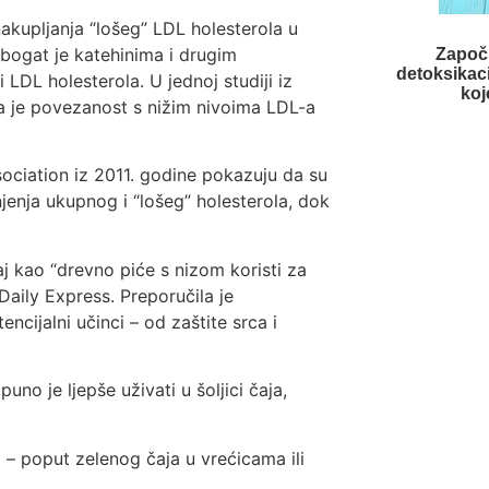
nakupljanja “lošeg” LDL holesterola u
 bogat je katehinima i drugim
Započ
detoksikaci
DL holesterola. U jednoj studiji iz
koj
 je povezanost s nižim nivoima LDL-a
sociation iz 2011. godine pokazuju da su
jenja ukupnog i “lošeg” holesterola, dok
aj kao “drevno piće s nizom koristi za
Daily Express. Preporučila je
encijalni učinci – od zaštite srca i
uno je ljepše uživati u šoljici čaja,
 – poput zelenog čaja u vrećicama ili