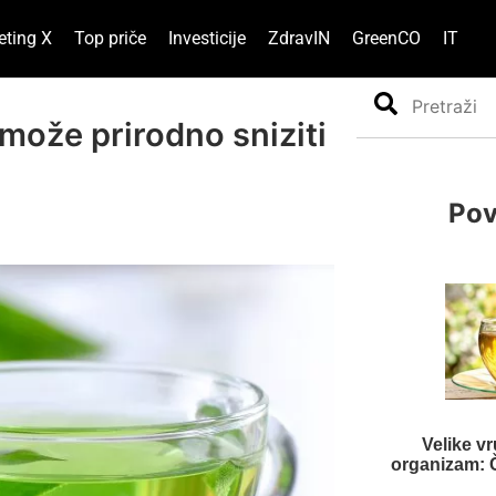
eting X
Top priče
Investicije
ZdravIN
GreenCO
IT
Search
 može prirodno sniziti
Pov
Velike vr
organizam: Č