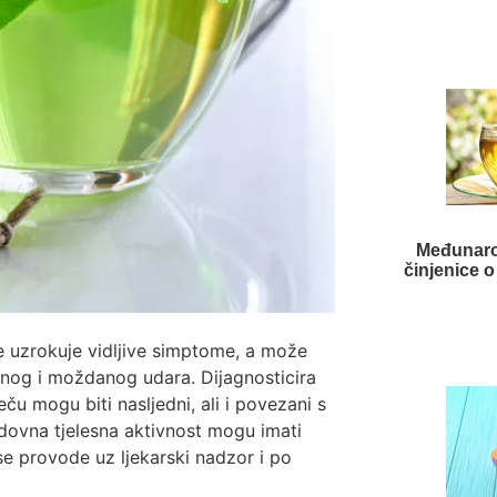
Međunarod
činjenice 
ne uzrokuje vidljive simptome, a može
anog i moždanog udara. Dijagnosticira
ču mogu biti nasljedni, ali i povezani s
redovna tjelesna aktivnost mogu imati
se provode uz ljekarski nadzor i po