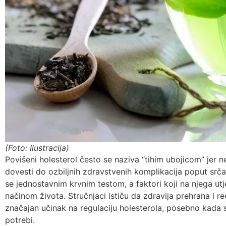
(Foto: Ilustracija)
Povišeni holesterol često se naziva “tihim ubojicom” jer 
dovesti do ozbiljnih zdravstvenih komplikacija poput srč
se jednostavnim krvnim testom, a faktori koji na njega utje
načinom života. Stručnjaci ističu da zdravija prehrana i 
značajan učinak na regulaciju holesterola, posebno kada 
potrebi.