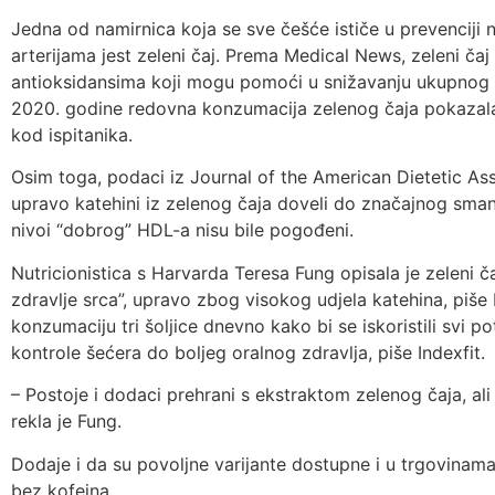
Jedna od namirnica koja se sve češće ističe u prevenciji 
arterijama jest zeleni čaj. Prema Medical News, zeleni čaj
antioksidansima koji mogu pomoći u snižavanju ukupnog i L
2020. godine redovna konzumacija zelenog čaja pokazala
kod ispitanika.
Osim toga, podaci iz Journal of the American Dietetic As
upravo katehini iz zelenog čaja doveli do značajnog sman
nivoi “dobrog” HDL-a nisu bile pogođeni.
Nutricionistica s Harvarda Teresa Fung opisala je zeleni č
zdravlje srca”, upravo zbog visokog udjela katehina, piše 
konzumaciju tri šoljice dnevno kako bi se iskoristili svi pot
kontrole šećera do boljeg oralnog zdravlja, piše Indexfit.
– Postoje i dodaci prehrani s ekstraktom zelenog čaja, ali p
rekla je Fung.
Dodaje i da su povoljne varijante dostupne i u trgovinama
bez kofeina.