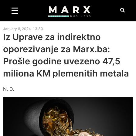
January 8, 2024
13:30
Iz Uprave za indirektno
oporezivanje za Marx.ba:
Prošle godine uvezeno 47,5
miliona KM plemenitih metala
N. D.