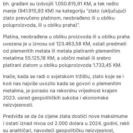
bh. građani su izdvojili 1.050.815,91 KM, a tek nešto
manje (941.915,93 KM) na kategoriju “zlato (uključujući
zlato prevučeno platinom, neobrađeno ili u obliku
poluproizvoda, ili u obliku praha)”.
Platina, neobrađena u obliku proizvoda ili u obliku praha
uvezena je u iznosu od 123.463,58 KM, ostali predmeti
od plemenitih metala ili metala platiranih plemenitim
metalima 55.125,18 KM, a obični metali ili srebro
platirani zlatom u obliku poluproizvoda 1.733,45 KM.
Inače, kada se radi o svjetskom tržištu, zlato koje se i
kod nas najviše uvozilo kada se govori o plemenitim
metalima, je poraslo na rekordnu vrijednost krajem
2023. usred geopolitičkih sukoba i ekonomske
neizvjesnosti.
Predviđa se da će cijene zlata dostići nove maksimume
i ostati iznad nivoa od 2.000 dolara u 2024. godini, rekli
su analitičari, navodeći geopolitičku neizvjesnost,