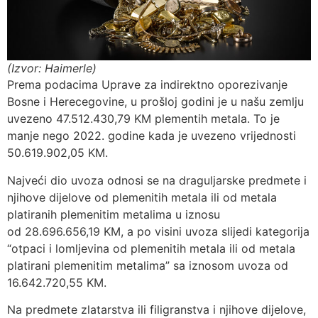
(Izvor: Haimerle)
Prema podacima Uprave za indirektno oporezivanje
Bosne i Herecegovine, u prošloj godini je u našu zemlju
uvezeno 47.512.430,79 KM plementih metala. To je
manje nego 2022. godine kada je uvezeno vrijednosti
50.619.902,05 KM.
Najveći dio uvoza odnosi se na draguljarske predmete i
njihove dijelove od plemenitih metala ili od metala
platiranih plemenitim metalima u iznosu
od 28.696.656,19 KM, a po visini uvoza slijedi kategorija
“otpaci i lomljevina od plemenitih metala ili od metala
platirani plemenitim metalima” sa iznosom uvoza od
16.642.720,55 KM.
Na predmete zlatarstva ili filigranstva i njihove dijelove,