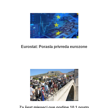
Eurostat: Porasla privreda eurozone
Za šest mjeseci ove godine 10,1 posto