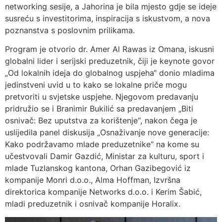
networking sesije, a Jahorina je bila mjesto gdje se ideje
susreću s investitorima, inspiracija s iskustvom, a nova
poznanstva s poslovnim prilikama.
Program je otvorio dr. Amer Al Rawas iz Omana, iskusni
globalni lider i serijski preduzetnik, čiji je keynote govor
„Od lokalnih ideja do globalnog uspjeha“ donio mladima
jedinstveni uvid u to kako se lokalne priče mogu
pretvoriti u svjetske uspjehe. Njegovom predavanju
pridružio se i Branimir Bukilić sa predavanjem „Biti
osnivač: Bez uputstva za korištenje“, nakon čega je
uslijedila panel diskusija „Osnaživanje nove generacije:
Kako podržavamo mlade preduzetnike“ na kome su
učestvovali Damir Gazdić, Ministar za kulturu, sport i
mlade Tuzlanskog kantona, Orhan Gazibegović iz
kompanije Monri d.o.o., Alma Hoffman, Izvršna
direktorica kompanije Networks d.o.o. i Kerim Šabić,
mladi preduzetnik i osnivač kompanije Horalix.