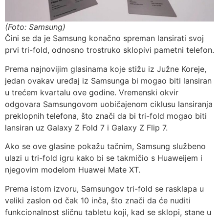
(Foto: Samsung)
Čini se da je Samsung konačno spreman lansirati svoj
prvi tri-fold, odnosno trostruko sklopivi pametni telefon.
Prema najnovijim glasinama koje stižu iz Južne Koreje,
jedan ovakav uređaj iz Samsunga bi mogao biti lansiran
u trećem kvartalu ove godine. Vremenski okvir
odgovara Samsungovom uobičajenom ciklusu lansiranja
preklopnih telefona, što znači da bi tri-fold mogao biti
lansiran uz Galaxy Z Fold 7 i Galaxy Z Flip 7.
Ako se ove glasine pokažu tačnim, Samsung službeno
ulazi u tri-fold igru ​​kako bi se takmičio s Huaweijem i
njegovim modelom Huawei Mate XT.
Prema istom izvoru, Samsungov tri-fold se rasklapa u
veliki zaslon od čak 10 inča, što znači da će nuditi
funkcionalnost sličnu tabletu koji, kad se sklopi, stane u