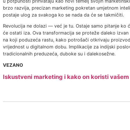
u potpunosti prihvataju kao novi temelj svojih marketinški
brzo razvija, precizan marketing pokretan umjetnom intel
postaje ulog za svakoga ko se nada da će se takmičiti.
Revolucija ne dolazi — već je tu. Ostaje samo pitanje ko će
će ostati iza. Ova transformacija se proteže daleko izvan 
na koji poduzeća rastu, kako potrošači otkrivaju proizv
vrijednost u digitalnom dobu. Implikacije za indijski poslo
tradicionalnih preduzeća, duboke su i dalekosežne.
VEZANO
Iskustveni marketing i kako on koristi vaše