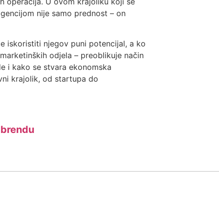
h operacija. U ovom krajoliku koji se
igencijom nije samo prednost – on
 iskoristiti njegov puni potencijal, a ko
marketinških odjela – preoblikuje način
ode i kako se stvara ekonomska
vni krajolik, od startupa do
m brendu