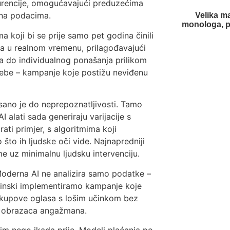
urencije, omogućavajući preduzećima
 na podacima.
Velika m
monologa, pr
a koji bi se prije samo pet godina činili
ka u realnom vremenu, prilagođavajući
 do individualnog ponašanja prilikom
sebe – kampanje koje postižu neviđenu
sano je do neprepoznatljivosti. Tamo
 alati sada generiraju varijacije s
ati primjer, s algoritmima koji
 što ih ljudske oči vide. Najnapredniji
 uz minimalnu ljudsku intervenciju.
 Moderna AI ne analizira samo podatke –
utinski implementiramo kampanje koje
skupove oglasa s lošim učinkom bez
ih obrazaca angažmana.
im nego ikada prije. Modeli plaćanja po