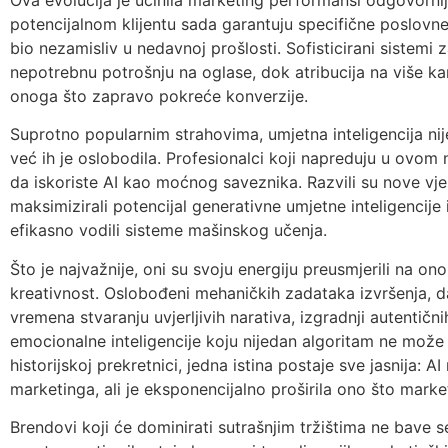
potencijalnom klijentu sada garantuju specifične poslovne r
bio nezamisliv u nedavnoj prošlosti. Sofisticirani sistemi 
nepotrebnu potrošnju na oglase, dok atribucija na više kan
onoga što zapravo pokreće konverzije.
Suprotno popularnim strahovima, umjetna inteligencija nije
već ih je oslobodila. Profesionalci koji napreduju u ovom 
da iskoriste AI kao moćnog saveznika. Razvili su nove vje
maksimizirali potencijal generativne umjetne inteligencije i
efikasno vodili sisteme mašinskog učenja.
Što je najvažnije, oni su svoju energiju preusmjerili na ono
kreativnost. Oslobođeni mehaničkih zadataka izvršenja, d
vremena stvaranju uvjerljivih narativa, izgradnji autentičn
emocionalne inteligencije koju nijedan algoritam ne može r
historijskoj prekretnici, jedna istina postaje sve jasnija: A
marketinga, ali je eksponencijalno proširila ono što marke
Brendovi koji će dominirati sutrašnjim tržištima ne bave 