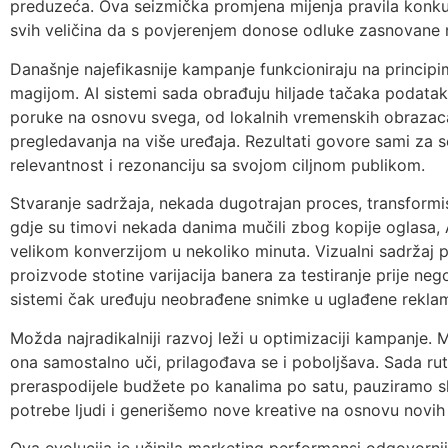
preduzeća. Ova seizmička promjena mijenja pravila konk
svih veličina da s povjerenjem donose odluke zasnovane
Današnje najefikasnije kampanje funkcioniraju na principim
magijom. AI sistemi sada obrađuju hiljade tačaka podata
poruke na osnovu svega, od lokalnih vremenskih obrazaca
pregledavanja na više uređaja. Rezultati govore sami za 
relevantnost i rezonanciju sa svojom ciljnom publikom.
Stvaranje sadržaja, nekada dugotrajan proces, transformi
gdje su timovi nekada danima mučili zbog kopije oglasa, AI
velikom konverzijom u nekoliko minuta. Vizualni sadržaj pr
proizvode stotine varijacija banera za testiranje prije nego
sistemi čak uređuju neobrađene snimke u uglađene reklame
Možda najradikalniji razvoj leži u optimizaciji kampanje.
ona samostalno uči, prilagođava se i poboljšava. Sada r
preraspodijele budžete po kanalima po satu, pauziramo 
potrebe ljudi i generišemo nove kreative na osnovu nov
Ova evolucija je učinila marketing performansi odgovornij