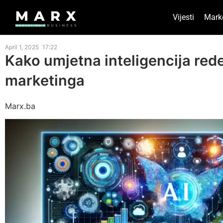
Vijesti
Mark
April 1, 2025
17:22
Kako umjetna inteligencija red
marketinga
Marx.ba