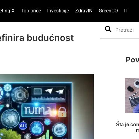
eting X
Top priče
Investicije
ZdravIN
GreenCO
IT
Search
efinira budućnost
Pov
Šta je co
m