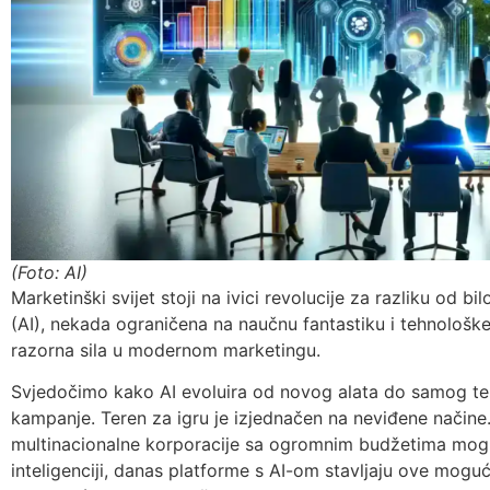
(Foto: AI)
Marketinški svijet stoji na ivici revolucije za razliku od b
(AI), nekada ograničena na naučnu fantastiku i tehnološke 
razorna sila u modernom marketingu.
Svjedočimo kako AI evoluira od novog alata do samog te
kampanje. Teren za igru ​​je izjednačen na neviđene nači
multinacionalne korporacije sa ogromnim budžetima mogle p
inteligenciji, danas platforme s AI-om stavljaju ove mogu