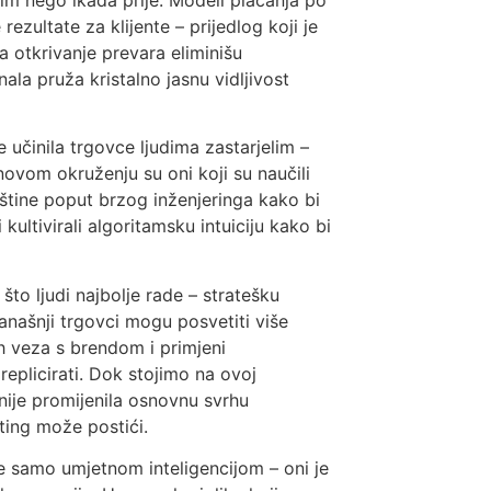
ezultate za klijente – prijedlog koji je
za otkrivanje prevara eliminišu
ala pruža kristalno jasnu vidljivost
 učinila trgovce ljudima zastarjelim –
novom okruženju su oni koji su naučili
štine poput brzog inženjeringa kako bi
 kultivirali algoritamsku intuiciju kako bi
 što ljudi najbolje rade – stratešku
anašnji trgovci mogu posvetiti više
ih veza s brendom i primjeni
eplicirati. Dok stojimo na ovoj
I nije promijenila osnovnu svrhu
ting može postići.
se samo umjetnom inteligencijom – oni je