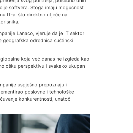
pređenja svog portfelja, posebno onih
ucije softvera. Stoga imaju mogućnost
u IT-a, što direktno utječe na
orisnika.
anije Lanaco, vjeruje da je IT sektor
je geografska odrednica suštinski
u globalne koja već danas ne izgleda kao
hnološku perspektivu i svakako ukupan
kompanije uspješno prepoznaju i
plementirao poslovne i tehnološke
očuvanje konkurentnosti, unatoč