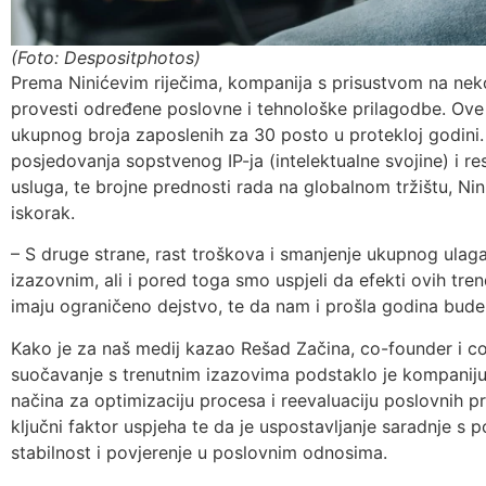
(Foto: Despositphotos)
Prema Ninićevim riječima, kompanija s prisustvom na neko
provesti određene poslovne i tehnološke prilagodbe. Ov
ukupnog broja zaposlenih za 30 posto u protekloj godini.
posjedovanja sopstvenog IP-ja (intelektualne svojine) i re
usluga, te brojne prednosti rada na globalnom tržištu, Nini
iskorak.
– S druge strane, rast troškova i smanjenje ukupnog ulaganj
izazovnim, ali i pored toga smo uspjeli da efekti ovih tren
imaju ograničeno dejstvo, te da nam i prošla godina bude
Kako je za naš medij kazao Rešad Začina, co-founder i 
suočavanje s trenutnim izazovima podstaklo je kompaniju 
načina za optimizaciju procesa i reevaluaciju poslovnih pr
ključni faktor uspjeha te da je uspostavljanje saradnje s
stabilnost i povjerenje u poslovnim odnosima.