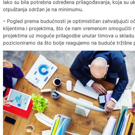
Iako su bila potrebna određena prilagođavanja, koja su ukl
otpuštanja održan je na minimumu.
– Pogled prema budućnosti je optimističan zahvaljujući oč
klijentima i projektima, što će nam vremenom omogućiti n
projektima uz moguće prilagodbe unutar timova u skladu
pozicioniramo da što bolje reagujemo na buduće tržišne p