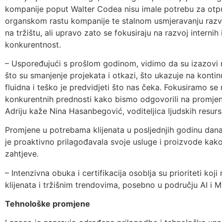
kompanije poput Walter Codea nisu imale potrebu za otpu
organskom rastu kompanije te stalnom usmjeravanju razvoju
na tržištu, ali upravo zato se fokusiraju na razvoj internih 
konkurentnost.
– Uspoređujući s prošlom godinom, vidimo da su izazovi na 
što su smanjenje projekata i otkazi, što ukazuje na kontin
fluidna i teško je predvidjeti što nas čeka. Fokusiramo se
konkurentnih prednosti kako bismo odgovorili na promjenj
Adriju kaže Nina Hasanbegović, voditeljica ljudskih resur
Promjene u potrebama klijenata u posljednjih godinu dana 
je proaktivno prilagođavala svoje usluge i proizvode kako
zahtjeve.
– Intenzivna obuka i certifikacija osoblja su prioriteti k
klijenata i tržišnim trendovima, posebno u području AI i M
Tehnološke promjene