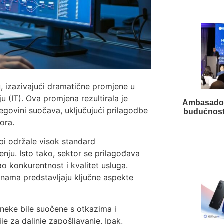
, izazivajući dramatične promjene u
u (IT). Ova promjena rezultirala je
Ambasador
egovini suočava, uključujući prilagodbe
budućnost 
ora.
bi održale visok standard
nju. Isto tako, sektor se prilagođava
ao konkurentnost i kvalitet usluga.
enama predstavljaju ključne aspekte
 neke bile suočene s otkazima i
e za daljnje zapošljavanje. Ipak,