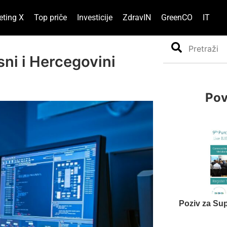
eting X
Top priče
Investicije
ZdravIN
GreenCO
IT
Search
sni i Hercegovini
Pov
Poziv za Sup