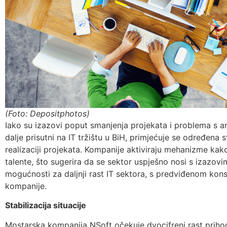
(Foto: Depositphotos)
Iako su izazovi poput smanjenja projekata i problema s 
dalje prisutni na IT tržištu u BiH, primjećuje se određena st
realizaciji projekata. Kompanije aktiviraju mehanizme kak
talente, što sugerira da se sektor uspješno nosi s izazovi
mogućnosti za daljnji rast IT sektora, s predviđenom kons
kompanije.
Stabilizacija situacije
Mostarska kompanija NSoft očekuje dvocifreni rast prihod