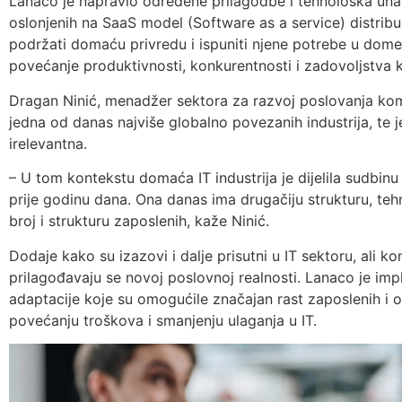
Lanaco je napravio određene prilagodbe i tehnološka una
oslonjenih na SaaS model (Software as a service) distrib
podržati domaću privredu i ispuniti njene potrebe u domen
povećanje produktivnosti, konkurentnosti i zadovoljstva k
Dragan Ninić, menadžer sektora za razvoj poslovanja komp
jedna od danas najviše globalno povezanih industrija, te 
irelevantna.
– U tom kontekstu domaća IT industrija je dijelila sudbin
prije godinu dana. Ona danas ima drugačiju strukturu, te
broj i strukturu zaposlenih, kaže Ninić.
Dodaje kako su izazovi i dalje prisutni u IT sektoru, ali 
prilagođavaju se novoj poslovnoj realnosti. Lanaco je im
adaptacije koje su omogućile značajan rast zaposlenih i 
povećanju troškova i smanjenju ulaganja u IT.