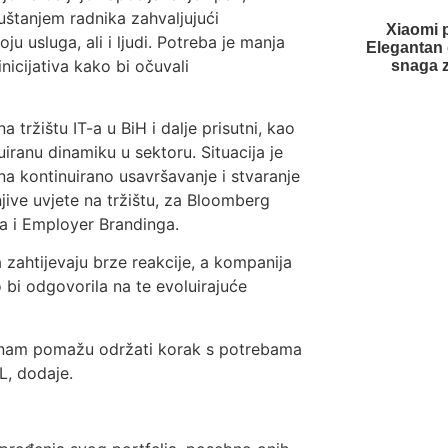
štanjem radnika zahvaljujući
Xiaomi 
 usluga, ali i ljudi. Potreba je manja
Elegantan 
inicijativa kako bi očuvali
snaga 
tržištu IT-a u BiH i dalje prisutni, kao
uiranu dinamiku u sektoru. Situacija je
 na kontinuirano usavršavanje i stvaranje
ive uvjete na tržištu, za Bloomberg
sa i Employer Brandinga.
zahtijevaju brze reakcije, a kompanija
 bi odgovorila na te evoluirajuće
oji nam pomažu održati korak s potrebama
L, dodaje.