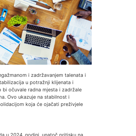
angažmanom i zadržavanjem talenata i
abilizacija u potražnji klijenata i
o bi očuvale radna mjesta i zadržale
ma. Ovo ukazuje na stabilnost i
olidacijom koja će ojačati preživjele
a u 2024. godini, unatoč pritisku na