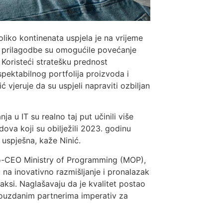
liko kontinenata uspjela je na vrijeme
e prilagodbe su omogućile povećanje
 Koristeći stratešku prednost
spektabilnog portfolija proizvoda i
ć vjeruje da su uspjeli napraviti ozbiljan
a u IT su realno taj put učinili više
dova koji su obilježili 2023. godinu
 uspješna, kaže Ninić.
co-CEO Ministry of Programming (MOP),
na inovativno razmišljanje i pronalazak
aksi. Naglašavaju da je kvalitet postao
 pouzdanim partnerima imperativ za