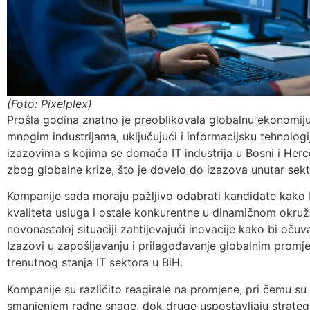
(Foto: Pixelplex)
Prošla godina znatno je preoblikovala globalnu ekonomiju
mnogim industrijama, uključujući i informacijsku tehnologij
izazovima s kojima se domaća IT industrija u Bosni i Herc
zbog globalne krize, što je dovelo do izazova unutar sekt
Kompanije sada moraju pažljivo odabrati kandidate kako 
kvaliteta usluga i ostale konkurentne u dinamičnom okruže
novonastaloj situaciji zahtijevajući inovacije kako bi očuv
Izazovi u zapošljavanju i prilagođavanje globalnim promj
trenutnog stanja IT sektora u BiH.
Kompanije su različito reagirale na promjene, pri čemu su
smanjenjem radne snage, dok druge uspostavljaju strategij