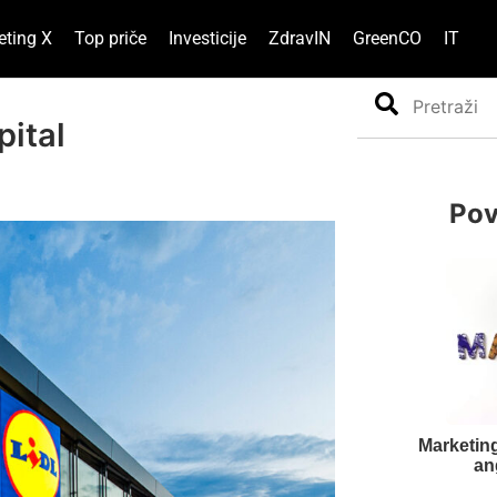
eting X
Top priče
Investicije
ZdravIN
GreenCO
IT
Search
pital
Pov
Marketing
an