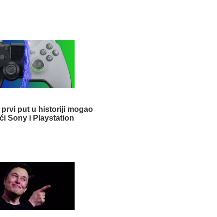
prvi put u historiji mogao
ći Sony i Playstation