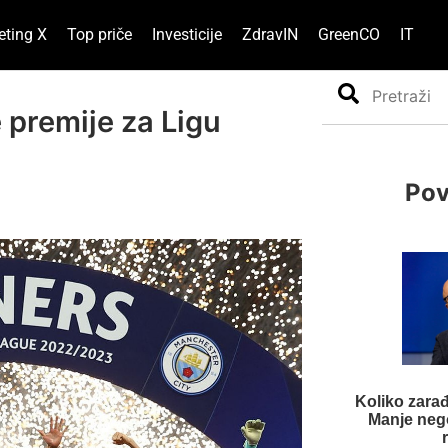
eting X
Top priče
Investicije
ZdravIN
GreenCO
IT
Search
 premije za Ligu
Pov
Koliko zarađ
Manje nego