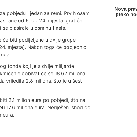
Nova pra
 za pobjedu i jedan za remi. Prvih osam
preko no
lasirane od 9. do 24. mjesta igrat će
 se plasirale u osminu finala.
e će biti podijeljene u dvije grupe –
do 24. mjesta). Nakon toga će pobjednici
ruga.
g fonda koji je s dvije milijarde
akmičenje dobivat će se 18.62 miliona
 vrijedila 2.8 miliona, što je u šest
ti 2.1 milion eura po pobjedi, što na
i 17.6 miliona eura. Neriješen ishod do
a eura.