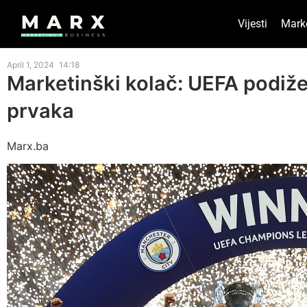
Vijesti
Mark
April 1, 2024
14:18
Marketinški kolač: UEFA podiže
prvaka
Marx.ba