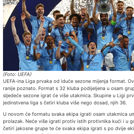
(Foto: UEFA)
UEFA-ina Liga prvaka od iduće sezone mijenja format. Ovo 
ranije poznato. Format s 32 kluba podijeljena u osam grupa
sljedeće sezone igrat će više utakmica. Skupine u Ligi prv
jedinstvena liga s četiri kluba više nego dosad, njih 36.
U novom će formatu svaka ekipa igrati osam utakmica umj
prolazak. Neće više igrati protiv istih protivnika kući i u 
četiri jakosne grupe te će svaka ekipa igrati s po dvije e