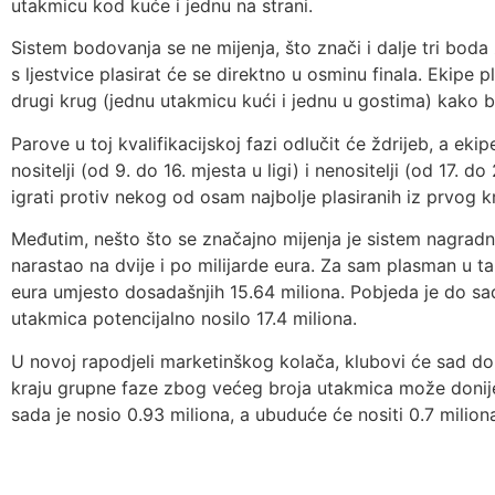
utakmicu kod kuće i jednu na strani.
Sistem bodovanja se ne mijenja, što znači i dalje tri boda
s ljestvice plasirat će se direktno u osminu finala. Ekipe p
drugi krug (jednu utakmicu kući i jednu u gostima) kako bi
Parove u toj kvalifikacijskoj fazi odlučit će ždrijeb, a ekip
nositelji (od 9. do 16. mjesta u ligi) i nenositelji (od 17. 
igrati protiv nekog od osam najbolje plasiranih iz prvog k
Međutim, nešto što se značajno mijenja je sistem nagradno
narastao na dvije i po milijarde eura. Za sam plasman u t
eura umjesto dosadašnjih 15.64 miliona. Pobjeda je do sada
utakmica potencijalno nosilo 17.4 miliona.
U novoj rapodjeli marketinškog kolača, klubovi će sad dobi
kraju grupne faze zbog većeg broja utakmica može donijet
sada je nosio 0.93 miliona, a ubuduće će nositi 0.7 milion