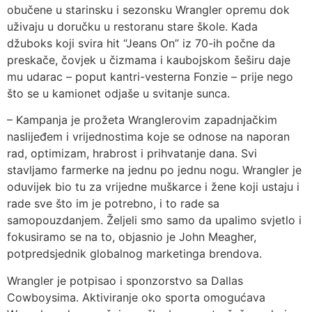
obučene u starinsku i sezonsku Wrangler opremu dok
uživaju u doručku u restoranu stare škole. Kada
džuboks koji svira hit “Jeans On” iz 70-ih počne da
preskače, čovjek u čizmama i kaubojskom šeširu daje
mu udarac – poput kantri-vesterna Fonzie – prije nego
što se u kamionet odjaše u svitanje sunca.
– Kampanja je prožeta Wranglerovim zapadnjačkim
naslijeđem i vrijednostima koje se odnose na naporan
rad, optimizam, hrabrost i prihvatanje dana. Svi
stavljamo farmerke na jednu po jednu nogu. Wrangler je
oduvijek bio tu za vrijedne muškarce i žene koji ustaju i
rade sve što im je potrebno, i to rade sa
samopouzdanjem. Željeli smo samo da upalimo svjetlo i
fokusiramo se na to, objasnio je John Meagher,
potpredsjednik globalnog marketinga brendova.
Wrangler je potpisao i sponzorstvo sa Dallas
Cowboysima. Aktiviranje oko sporta omogućava