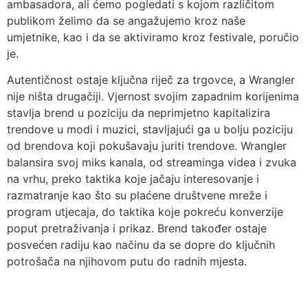
ambasadora, ali ćemo pogledati s kojom različitom
publikom želimo da se angažujemo kroz naše
umjetnike, kao i da se aktiviramo kroz festivale, poručio
je.
Autentičnost ostaje ključna riječ za trgovce, a Wrangler
nije ništa drugačiji. Vjernost svojim zapadnim korijenima
stavlja brend u poziciju da neprimjetno kapitalizira
trendove u modi i muzici, stavljajući ga u bolju poziciju
od brendova koji pokušavaju juriti trendove. Wrangler
balansira svoj miks kanala, od streaminga videa i zvuka
na vrhu, preko taktika koje jačaju interesovanje i
razmatranje kao što su plaćene društvene mreže i
program utjecaja, do taktika koje pokreću konverzije
poput pretraživanja i prikaz. Brend također ostaje
posvećen radiju kao načinu da se dopre do ključnih
potrošača na njihovom putu do radnih mjesta.