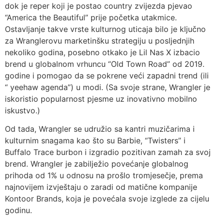
dok je reper koji je postao country zvijezda pjevao
“America the Beautiful” prije početka utakmice.
Ostavljanje takve vrste kulturnog uticaja bilo je ključno
za Wranglerovu marketinšku strategiju u posljednjih
nekoliko godina, posebno otkako je Lil Nas X izbacio
brend u globalnom vrhuncu “Old Town Road” od 2019.
godine i pomogao da se pokrene veći zapadni trend (ili
“ yeehaw agenda”) u modi. (Sa svoje strane, Wrangler je
iskoristio popularnost pjesme uz inovativno mobilno
iskustvo.)
Od tada, Wrangler se udružio sa kantri muzičarima i
kulturnim snagama kao što su Barbie, “Twisters” i
Buffalo Trace burbon i izgradio pozitivan zamah za svoj
brend. Wrangler je zabilježio povećanje globalnog
prihoda od 1% u odnosu na prošlo tromjesečje, prema
najnovijem izvještaju o zaradi od matične kompanije
Kontoor Brands, koja je povećala svoje izglede za cijelu
godinu.