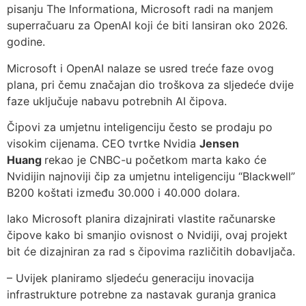
pisanju The Informationa, Microsoft radi na manjem
superračuaru za OpenAI koji će biti lansiran oko 2026.
godine.
Microsoft i OpenAI nalaze se usred treće faze ovog
plana, pri čemu značajan dio troškova za sljedeće dvije
faze uključuje nabavu potrebnih AI čipova.
Čipovi za umjetnu inteligenciju često se prodaju po
visokim cijenama. CEO tvrtke Nvidia
Jensen
Huang
rekao je CNBC-u početkom marta kako će
Nvidijin najnoviji čip za umjetnu inteligenciju “Blackwell”
B200 koštati između 30.000 i 40.000 dolara.
Iako Microsoft planira dizajnirati vlastite računarske
čipove kako bi smanjio ovisnost o Nvidiji, ovaj projekt
bit će dizajniran za rad s čipovima različitih dobavljača.
– Uvijek planiramo sljedeću generaciju inovacija
infrastrukture potrebne za nastavak guranja granica