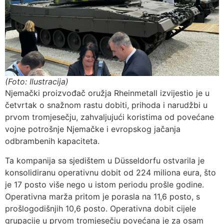
(Foto: Ilustracija)
Njemački proizvođač oružja Rheinmetall izvijestio je u
četvrtak o snažnom rastu dobiti, prihoda i narudžbi u
prvom tromjesečju, zahvaljujući koristima od povećane
vojne potrošnje Njemačke i evropskog jačanja
odbrambenih kapaciteta.
Ta kompanija sa sjedištem u Düsseldorfu ostvarila je
konsolidiranu operativnu dobit od 224 miliona eura, što
je 17 posto više nego u istom periodu prošle godine.
Operativna marža pritom je porasla na 11,6 posto, s
prošlogodišnjih 10,6 posto. Operativna dobit cijele
grupacije u prvom tromjesečju povećana je za osam