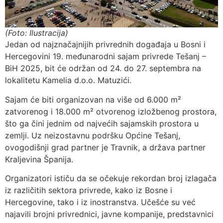
(Foto: Ilustracija)
Jedan od najznačajnijih privrednih događaja u Bosni i
Hercegovini 19. međunarodni sajam privrede Tešanj –
BiH 2025, bit će održan od 24. do 27. septembra na
lokalitetu Kamelia d.o.o. Matuzići.
Sajam će biti organizovan na više od 6.000 m²
zatvorenog i 18.000 m² otvorenog izložbenog prostora,
što ga čini jednim od najvećih sajamskih prostora u
zemlji. Uz neizostavnu podršku Općine Tešanj,
ovogodišnji grad partner je Travnik, a država partner
Kraljevina Španija.
Organizatori ističu da se očekuje rekordan broj izlagača
iz različitih sektora privrede, kako iz Bosne i
Hercegovine, tako i iz inostranstva. Učešće su već
najavili brojni privrednici, javne kompanije, predstavnici