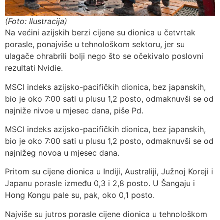
(Foto: Ilustracija)
Na većini azijskih berzi cijene su dionica u četvrtak
porasle, ponajviše u tehnološkom sektoru, jer su
ulagače ohrabrili bolji nego što se očekivalo poslovni
rezultati
Nvidie.
MSCI indeks azijsko-pacifičkih dionica, bez japanskih,
bio je oko 7:00 sati u plusu 1,2 posto, odmaknuvši se od
najniže nivoe u mjesec dana, piše Pd.
MSCI indeks azijsko-pacifičkih dionica, bez japanskih,
bio je oko 7:00 sati u plusu 1,2 posto, odmaknuvši se od
najnižeg novoa u mjesec dana.
Pritom su cijene dionica u Indiji, Australiji, Južnoj Koreji i
Japanu porasle između 0,3 i 2,8 posto. U Šangaju i
Hong Kongu pale su, pak, oko 0,1 posto.
Najviše su jutros porasle cijene dionica u tehnološkom