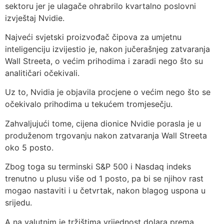
sektoru jer je ulagače ohrabrilo kvartalno poslovni
izvještaj Nvidie.
Najveći svjetski proizvođač čipova za umjetnu
inteligenciju izvijestio je, nakon jučerašnjeg zatvaranja
Wall Streeta, o većim prihodima i zaradi nego što su
analitičari očekivali.
Uz to, Nvidia je objavila procjene o većim nego što se
očekivalo prihodima u tekućem tromjesečju.
Zahvaljujući tome, cijena dionice Nvidie porasla je u
produženom trgovanju nakon zatvaranja Wall Streeta
oko 5 posto.
Zbog toga su terminski S&P 500 i Nasdaq indeks
trenutno u plusu više od 1 posto, pa bi se njihov rast
mogao nastaviti i u četvrtak, nakon blagog uspona u
srijedu.
A na valutnim je tržištima vrijednost dolara prema