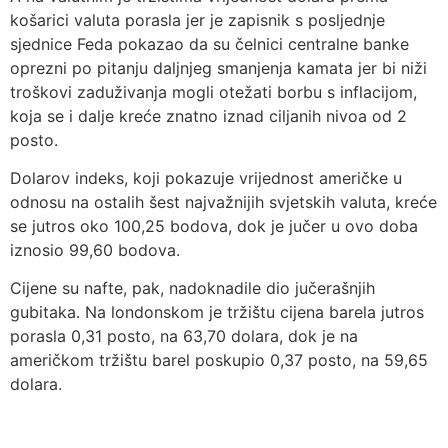
košarici valuta porasla jer je zapisnik s posljednje
sjednice Feda pokazao da su čelnici centralne banke
oprezni po pitanju daljnjeg smanjenja kamata jer bi niži
troškovi zaduživanja mogli otežati borbu s inflacijom,
koja se i dalje kreće znatno iznad ciljanih nivoa od 2
posto.
Dolarov indeks, koji pokazuje vrijednost američke u
odnosu na ostalih šest najvažnijih svjetskih valuta, kreće
se jutros oko 100,25 bodova, dok je jučer u ovo doba
iznosio 99,60 bodova.
Cijene su nafte, pak, nadoknadile dio jučerašnjih
gubitaka. Na londonskom je tržištu cijena barela jutros
porasla 0,31 posto, na 63,70 dolara, dok je na
američkom tržištu barel poskupio 0,37 posto, na 59,65
dolara.