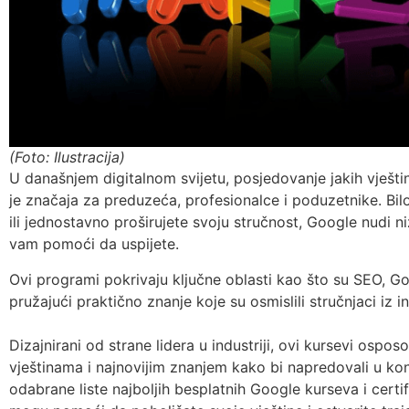
(Foto: Ilustracija)
U današnjem digitalnom svijetu, posjedovanje jakih vješt
je značaja za preduzeća, profesionalce i poduzetnike. Bilo
ili jednostavno proširujete svoju stručnost, Google nudi ni
vam pomoći da uspijete.
Ovi programi pokrivaju ključne oblasti kao što su SEO, Goo
pružajući praktično znanje koje su osmislili stručnjaci iz in
Dizajnirani od strane lidera u industriji, ovi kursevi ospo
vještinama i najnovijim znanjem kako bi napredovali u kon
odabrane liste najboljih besplatnih Google kurseva i certi