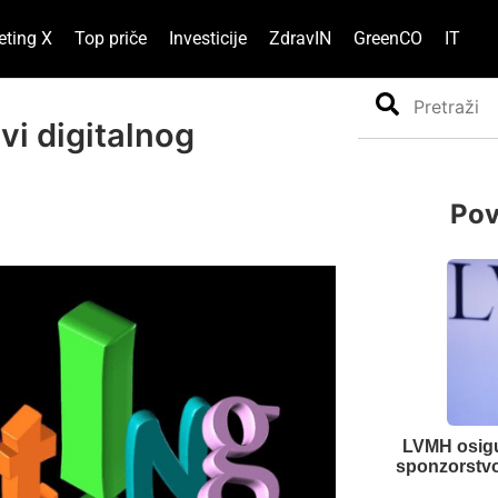
eting X
Top priče
Investicije
ZdravIN
GreenCO
IT
Search
vi digitalnog
Pov
LVMH osigu
sponzorstvo