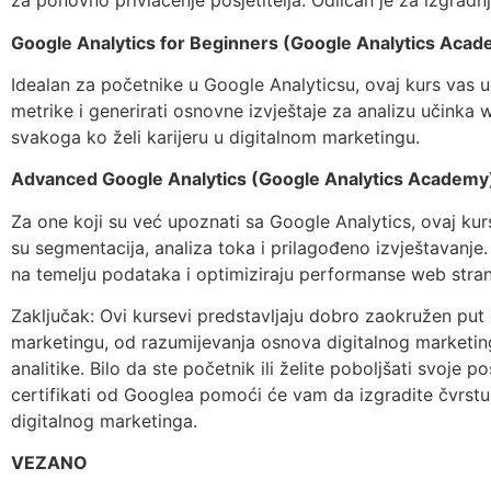
za ponovno privlačenje posjetitelja. Odličan je za izgradnj
Google Analytics for Beginners (Google Analytics Aca
Idealan za početnike u Google Analyticsu, ovaj kurs vas uč
metrike i generirati osnovne izvještaje za analizu učinka w
svakoga ko želi karijeru u digitalnom marketingu.
Advanced Google Analytics (Google Analytics Academy
Za one koji su već upoznati sa Google Analytics, ovaj ku
su segmentacija, analiza toka i prilagođeno izvještavan
na temelju podataka i optimiziraju performanse web stran
Zaključak: Ovi kursevi predstavljaju dobro zaokružen put 
marketingu, od razumijevanja osnova digitalnog marketi
analitike. Bilo da ste početnik ili želite poboljšati svoje p
certifikati od Googlea pomoći će vam da izgradite čvrstu
digitalnog marketinga.
VEZANO