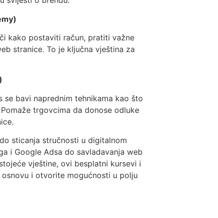
u svijesti o brendu.
demy)
i kako postaviti račun, pratiti važne
eb stranice. To je ključna vještina za
)
rs se bavi naprednim tehnikama kao što
je. Pomaže trgovcima da donose odluke
ice.
do sticanja stručnosti u digitalnom
nga i Google Adsa do savladavanja web
ostojeće vještine, ovi besplatni kursevi i
 osnovu i otvorite mogućnosti u polju