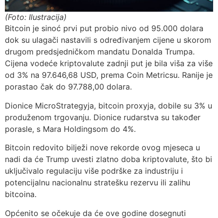
(Foto: Ilustracija)
Bitcoin je sinoć prvi put probio nivo od 95.000 dolara
dok su ulagači nastavili s određivanjem cijene u skorom
drugom predsjedničkom mandatu Donalda Trumpa.
Cijena vodeće kriptovalute zadnji put je bila viša za više
od 3% na 97.646,68 USD, prema Coin Metricsu. Ranije je
porastao čak do 97.788,00 dolara.
Dionice MicroStrategyja, bitcoin proxyja, dobile su 3% u
produženom trgovanju. Dionice rudarstva su također
porasle, s Mara Holdingsom do 4%.
Bitcoin redovito bilježi nove rekorde ovog mjeseca u
nadi da će Trump uvesti zlatno doba kriptovalute, što bi
uključivalo regulaciju više podrške za industriju i
potencijalnu nacionalnu stratešku rezervu ili zalihu
bitcoina.
Općenito se očekuje da će ove godine dosegnuti