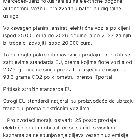
Mercedes-Benz fokusirani su na električne pogone,
autonomnu vožnju, proizvodnju baterija i digitalne
usluge.
Volkswagen planira lansirati električna vozila po cijeni
ispod 25.000 eura do 2026. godine, a do 2027. za njih
bi trebalo izdvojiti ispod 20.000 eura.
To bi moglo pokrenuti masovniju prodaju i približiti se
zahtjevima standarda EU, prema kojima flote vozila od
2025. godine ne smiju prelaziti prosječnu emisiju od
93,6 grama CO2 po kilometru, prenosi Tportal.
Pritisak strožih standarda EU
Strogi EU standardi natjerali su proizvođače da ubrzaju
tranziciju prema električnim vozilima.
– Proizvođači moraju ostvariti 25 posto prodaje
električnih automobila ili će se suočiti s visokim
kaznama za neispunjavanje ciljeva vezanih uz emisije