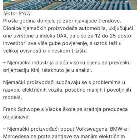
(Foto: BYD)
Prošla godina donijela je zabrinjavajuće trendove.
Dionice njemačkih proizvođača automobila, uključujući
one uvrštene u indeks DAX, pale su za 12 do 25 posto.
Investitori sve više gube povjerenje, a uzrok leži u
velikoj ovisnosti o kineskom tržištu.
– Njemačka industrija plaća visoku cijenu za preveliku
orijentaciju Kini, istaknuto je u analizi.
Njemački proizvođači suočavaju se s problemima u
razvoju električnih vozila, posebno manjih i povoljnijih
modela.
Frank Schwope s Visoke škole za srednja preduzeća
objašnjava:
– Njemački proizvođači poput Volkswagena, BMW-a i
Mercedesa ne prate zahtjeve za manjim električnim