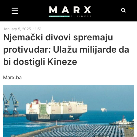
January 5, 2025
11:51
Njemački divovi spremaju
protivudar: Ulažu milijarde da
bi dostigli Kineze
Marx.ba