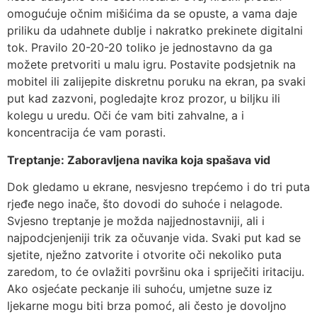
omogućuje očnim mišićima da se opuste, a vama daje
priliku da udahnete dublje i nakratko prekinete digitalni
tok. Pravilo 20-20-20 toliko je jednostavno da ga
možete pretvoriti u malu igru. Postavite podsjetnik na
mobitel ili zalijepite diskretnu poruku na ekran, pa svaki
put kad zazvoni, pogledajte kroz prozor, u biljku ili
kolegu u uredu. Oči će vam biti zahvalne, a i
koncentracija će vam porasti.
Treptanje: Zaboravljena navika koja spašava vid
Dok gledamo u ekrane, nesvjesno trepćemo i do tri puta
rjeđe nego inače, što dovodi do suhoće i nelagode.
Svjesno treptanje je možda najjednostavniji, ali i
najpodcjenjeniji trik za očuvanje vida. Svaki put kad se
sjetite, nježno zatvorite i otvorite oči nekoliko puta
zaredom, to će ovlažiti površinu oka i spriječiti iritaciju.
Ako osjećate peckanje ili suhoću, umjetne suze iz
ljekarne mogu biti brza pomoć, ali često je dovoljno