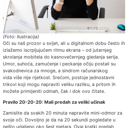
(Foto: Ilustracija)
Oči su naš prozor u svijet, ali u digitalnom dobu često ih
izlažemo iscrpljujućem ritmu ekrana – od jutarnjeg
skrolanja mobitela do kasnovečernjeg gledanja serija.
Umor, suhoća, zamućenje i peckanje očiju postali su
svakodnevica za mnoge, a sindrom računarskog
vida više nije rijetkost. Srećom, postoje jednostavni
trikovi koji mogu napraviti veliku razliku, a pritom ih
možete primijeniti odmah, čak i dok ovo čitate.
Pravilo 20-20-20: Mali predah za veliki učinak
Zamislite da svakih 20 minuta napravite mini-odmor za
svoje oči. Dovoljno je da na 20 sekundi pogledate u
nešto udaljeno oko šest metara. Ovaj kratki predah