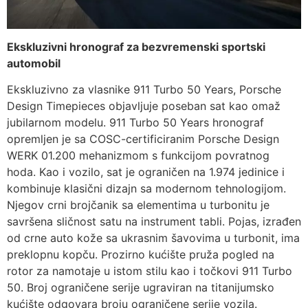
Ekskluzivni hronograf za bezvremenski sportski
automobil
Ekskluzivno za vlasnike 911 Turbo 50 Years, Porsche
Design Timepieces objavljuje poseban sat kao omaž
jubilarnom modelu. 911 Turbo 50 Years hronograf
opremljen je sa COSC-certificiranim Porsche Design
WERK 01.200 mehanizmom s funkcijom povratnog
hoda. Kao i vozilo, sat je ograničen na 1.974 jedinice i
kombinuje klasični dizajn sa modernom tehnologijom.
Njegov crni brojčanik sa elementima u turbonitu je
savršena sličnost satu na instrument tabli. Pojas, izrađen
od crne auto kože sa ukrasnim šavovima u turbonit, ima
preklopnu kopču. Prozirno kućište pruža pogled na
rotor za namotaje u istom stilu kao i točkovi 911 Turbo
50. Broj ograničene serije ugraviran na titanijumsko
kućište odgovara broju ograničene serije vozila.