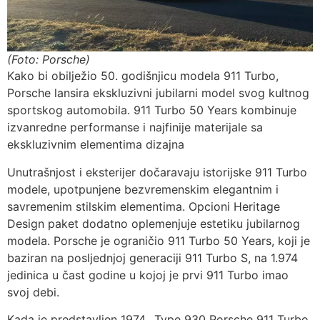
(Foto: Porsche)
Kako bi obilježio 50. godišnjicu modela 911 Turbo,
Porsche lansira ekskluzivni jubilarni model svog kultnog
sportskog automobila. 911 Turbo 50 Years kombinuje
izvanredne performanse i najfinije materijale sa
ekskluzivnim elementima dizajna
Unutrašnjost i eksterijer dočaravaju istorijske 911 Turbo
modele, upotpunjene bezvremenskim elegantnim i
savremenim stilskim elementima. Opcioni Heritage
Design paket dodatno oplemenjuje estetiku jubilarnog
modela. Porsche je ograničio 911 Turbo 50 Years, koji je
baziran na posljednjoj generaciji 911 Turbo S, na 1.974
jedinica u čast godine u kojoj je prvi 911 Turbo imao
svoj debi.
Kada je predstavljen 1974., Type 930 Porsche 911 Turbo