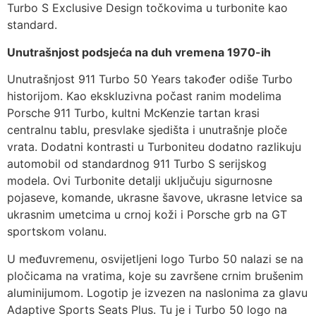
Turbo S Exclusive Design točkovima u turbonite kao
standard.
Unutrašnjost podsjeća na duh vremena 1970-ih
Unutrašnjost 911 Turbo 50 Years također odiše Turbo
historijom. Kao ekskluzivna počast ranim modelima
Porsche 911 Turbo, kultni McKenzie tartan krasi
centralnu tablu, presvlake sjedišta i unutrašnje ploče
vrata. Dodatni kontrasti u Turboniteu dodatno razlikuju
automobil od standardnog 911 Turbo S serijskog
modela. Ovi Turbonite detalji uključuju sigurnosne
pojaseve, komande, ukrasne šavove, ukrasne letvice sa
ukrasnim umetcima u crnoj koži i Porsche grb na GT
sportskom volanu.
U međuvremenu, osvijetljeni logo Turbo 50 nalazi se na
pločicama na vratima, koje su završene crnim brušenim
aluminijumom. Logotip je izvezen na naslonima za glavu
Adaptive Sports Seats Plus. Tu je i Turbo 50 logo na