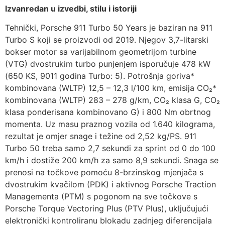
Izvanredan u izvedbi, stilu i istoriji
Tehnički, Porsche 911 Turbo 50 Years je baziran na 911
Turbo S koji se proizvodi od 2019. Njegov 3,7-litarski
bokser motor sa varijabilnom geometrijom turbine
(VTG) dvostrukim turbo punjenjem isporučuje 478 kW
(650 KS, 9011 godina Turbo: 5). Potrošnja goriva*
kombinovana (WLTP) 12,5 – 12,3 l/100 km, emisija CO₂*
kombinovana (WLTP) 283 – 278 g/km, CO₂ klasa G, CO₂
klasa ponderisana kombinovano G) i 800 Nm obrtnog
momenta. Uz masu praznog vozila od 1.640 kilograma,
rezultat je omjer snage i težine od 2,52 kg/PS. 911
Turbo 50 treba samo 2,7 sekundi za sprint od 0 do 100
km/h i dostiže 200 km/h za samo 8,9 sekundi. Snaga se
prenosi na točkove pomoću 8-brzinskog mjenjača s
dvostrukim kvačilom (PDK) i aktivnog Porsche Traction
Managementa (PTM) s pogonom na sve točkove s
Porsche Torque Vectoring Plus (PTV Plus), uključujući
elektronički kontroliranu blokadu zadnjeg diferencijala