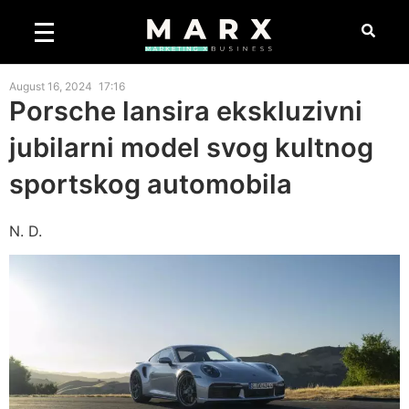
August 16, 2024
17:16
Porsche lansira ekskluzivni
jubilarni model svog kultnog
sportskog automobila
N. D.