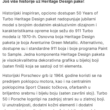
Još više historije uz Heritage Design pake
t
Historijski inspiriran, opciono dostupan 50 Years of
Turbo Heritage Design paket nadopunjuje jubilarni
model s brojnim dodatnim ekskluzivnim dizajnom i
karakteristikama opreme koje sežu do 911 Turbo
modela iz 1970-ih. Osnovna boja Heritage Design
paketa je boja Aventurine Green Metallic. Alternativno,
dostupne su i standardne 911 boja i boje programa Paint
to Sample. Jedna komponenta Heritage Design paketa
je visokokvalitetna dekorativna grafika u bijeloj boji
(saten finiš) koja se sastoji od tri elementa.
Hstorijski Porscheov grb iz 1964. godine koristi se na
prednjem poklopcu motora, kao i na centralnim
poklopcima Sport Classic točkova, ofarbanih u
briljantno srebrnu i bijelu boju (saten završni sloj). Turbo
50 i Porsche logotipi na zadnjoj strani su u zlatnoj boji.
U unutrašnjosti, dodatni kožni elementi i dodatni