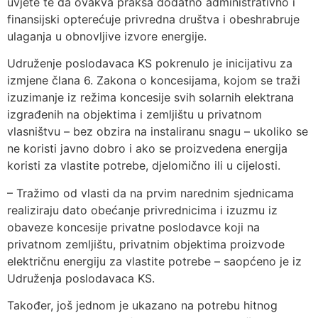
uvjete te da ovakva praksa dodatno administrativno i
finansijski opterećuje privredna društva i obeshrabruje
ulaganja u obnovljive izvore energije.
Udruženje poslodavaca KS pokrenulo je inicijativu za
izmjene člana 6. Zakona o koncesijama, kojom se traži
izuzimanje iz režima koncesije svih solarnih elektrana
izgrađenih na objektima i zemljištu u privatnom
vlasništvu – bez obzira na instaliranu snagu – ukoliko se
ne koristi javno dobro i ako se proizvedena energija
koristi za vlastite potrebe, djelomično ili u cijelosti.
– Tražimo od vlasti da na prvim narednim sjednicama
realiziraju dato obećanje privrednicima i izuzmu iz
obaveze koncesije privatne poslodavce koji na
privatnom zemljištu, privatnim objektima proizvode
električnu energiju za vlastite potrebe – saopćeno je iz
Udruženja poslodavaca KS.
Također, još jednom je ukazano na potrebu hitnog