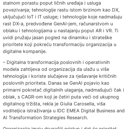
stalnom porastu poput ličnih uređaja i usluga
povezivanja; tehnologije rastu istom brzinom kao DX,
uključujući IoT i IT usluge; i tehnologije koje nadmašuju
rast DX-a, predvođene GenAI-jem, računarstvom u
oblaku i tehnologijama u nastajanju poput AR i VR. Ti
uvidi pružaju jasan pogled na dinamiku i strateške
prioritete koji pokreću transformaciju organizacija u
digitalne kompanije.
– Digitalna transformacija poslovnih i operativnih
modela zahtijeva od organizacija da ulažu u više
tehnologija i koriste slučajeve za rješavanje kritičnih
poslovnih prioriteta. Danas se GenAI pojavio kao
primarni pokretač digitalnih ulaganja, nadmašujući čak i
oblak, s CAGR-om koji je četiri puta veći od ukupnog
digitalnog tržišta, rekla je Giulia Carosella, viša
voditeljica istraživanja u IDC EMEA Digital Business and
AI Transformation Strategies Research.
Organizacije imaju drugačiji pristup i dat će prioritet