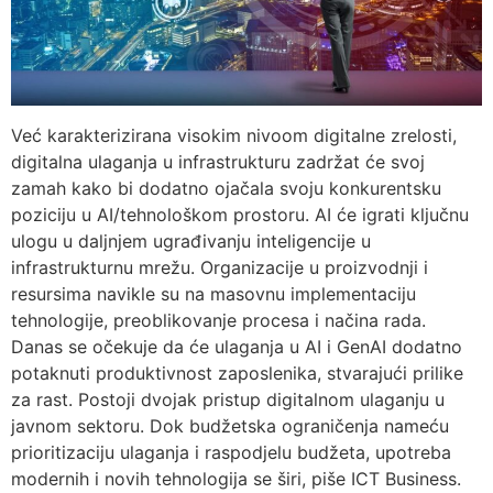
Već karakterizirana visokim nivoom digitalne zrelosti,
digitalna ulaganja u infrastrukturu zadržat će svoj
zamah kako bi dodatno ojačala svoju konkurentsku
poziciju u AI/tehnološkom prostoru. AI će igrati ključnu
ulogu u daljnjem ugrađivanju inteligencije u
infrastrukturnu mrežu. Organizacije u proizvodnji i
resursima navikle su na masovnu implementaciju
tehnologije, preoblikovanje procesa i načina rada.
Danas se očekuje da će ulaganja u AI i GenAI dodatno
potaknuti produktivnost zaposlenika, stvarajući prilike
za rast. Postoji dvojak pristup digitalnom ulaganju u
javnom sektoru. Dok budžetska ograničenja nameću
prioritizaciju ulaganja i raspodjelu budžeta, upotreba
modernih i novih tehnologija se širi, piše ICT Business.