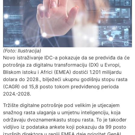
(Foto: Ilustracija)
Novo istraživanje IDC-a pokazuje da se predviđa da će
potrošnja za digitalnu transformaciju (DX) u Evropi,
Bliskom istoku i Africi (EMEA) dostići 1.201 milijardu
dolara do 2028., bilježeći ukupnu godišnju stopu rasta
(CAGR) od 15,8 posto tokom predviđenog perioda
2024.-2028.
Tržište digitalne potrošnje pod velikim je utjecajem
snažnog rasta ulaganja u umjetnu inteligenciju, koja
održavaju dvoznamenkastu stopu rasta. To je također
vidljivo iz podataka ankete koji pokazuju da 99 posto
izvršnih direktora u regiji EMEA daje prioritet GenAI