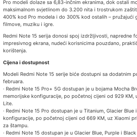
Pro modeli dolaze sa 6,83-inčnim ekranima, dok ostali mod
maksimalnom svjetlinom do 3.200 nita i trostrukom zašti
400% kod Pro modela i do 300% kod ostalih – pružajući glas
filmove, muziku i igre.
Redmi Note 15 serija donosi spoj izdržljivosti, napredne fo
impresivnog ekrana, nudeći korisnicima pouzdano, prakti
korištenja.
Cijena i dostupnost
Modeli Redmi Note 15 serije biće dostupni sa dodatnim 
februara.
· Redmi Note 15 Pro+ 5G dostupan je u bojama Mocha Brown
memorijske konfiguracije, po početnoj cijeni od 929 KM, 
Lite.
· Redmi Note 15 Pro dostupan je u Titanium, Glacier Blue 
konfiguracije, po početnoj cijeni od 669 KM, uz Xiaomi pri
za štampu.
· Redmi Note 15 dostupan je u Glacier Blue, Purple i Blac