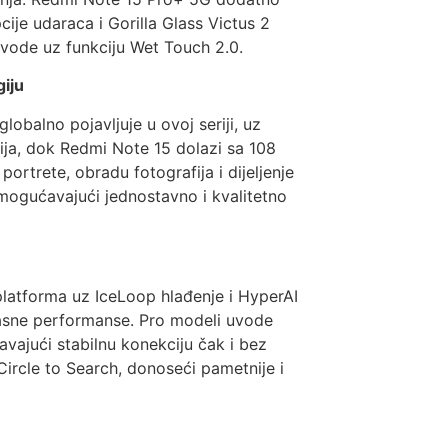
cije udaraca i Gorilla Glass Victus 2
i vode uz funkciju Wet Touch 2.0.
giju
balno pojavljuje u ovoj seriji, uz
ija, dok Redmi Note 15 dolazi sa 108
ortrete, obradu fotografija i dijeljenje
 omogućavajući jednostavno i kvalitetno
atforma uz IceLoop hlađenje i HyperAI
ikasne performanse. Pro modeli uvode
vajući stabilnu konekciju čak i bez
ircle to Search, donoseći pametnije i