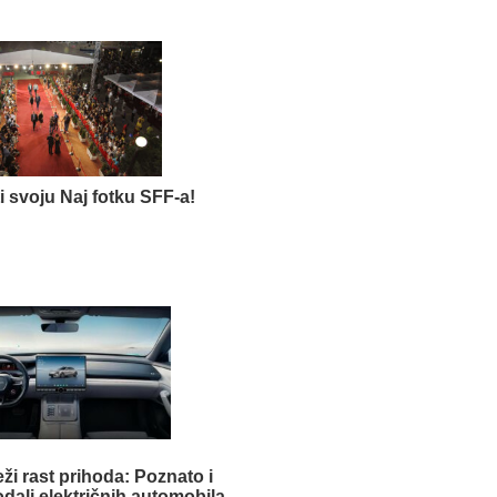
ti svoju Naj fotku SFF-a!
eži rast prihoda: Poznato i
odali električnih automobila