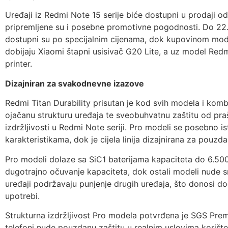
Uređaji iz Redmi Note 15 serije biće dostupni u prodaji o
pripremljene su i posebne promotivne pogodnosti. Do 22
dostupni su po specijalnim cijenama, dok kupovinom mod
dobijaju Xiaomi štapni usisivač G20 Lite, a uz model Redm
printer.
Dizajniran za svakodnevne izazove
Redmi Titan Durability prisutan je kod svih modela i komb
ojačanu strukturu uređaja te sveobuhvatnu zaštitu od praš
izdržljivosti u Redmi Note seriji. Pro modeli se posebno is
karakteristikama, dok je cijela linija dizajnirana za pouz
Pro modeli dolaze sa SiC1 baterijama kapaciteta do 6.50
dugotrajno očuvanje kapaciteta, dok ostali modeli nude s
uređaji podržavaju punjenje drugih uređaja, što donosi d
upotrebi.
Strukturna izdržljivost Pro modela potvrđena je SGS Pre
telefoni nude pouzdanu zaštitu u realnim uslovima koriš