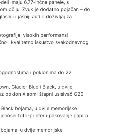
eli imaju 6,77-inčne panele, s
tom očiju. Zvuk je dodatno pojačan – do
niji i jasniji audio doživljaj za
tografije, visokih performansi i
čno i kvalitetno iskustvo svakodnevnog
pogodnostima i poklonima do 22.
, Glacier Blue i Black, u dvije
uz poklon Xiaomi štapni usisivač G20
i Black bojama, u dvije memorijske
jenosni foto-printer i pakovanje papira
k bojama, u dvije memorijske