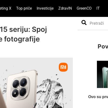
eting X
Top priče
Investicije
ZdravIN
GreenCO
IT
Search
5 seriju: Spoj
e fotografije
Pov
Ovo su prv