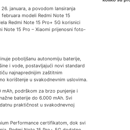
d 26. januara, a povodom lansiranja
. februara modeli Redmi Note 15
ela Redmi Note 15 Pro+ 5G korisnici
i Note 15 Pro – Xiaomi prijenosni foto-
inuje poboljšanu autonomiju baterije,
ine i vode, postavljajući novi standard
tiču najnaprednijim zaštitnim
dano korištenje u svakodnevnim uslovima.
0 mAh, podrškom za brzo punjenje i
nažne baterije do 6.000 mAh. Svi
odatnu praktičnost u svakodnevnoj
mium Performance certifikatom, dok svi
tenja. Redmi Note 15 Pro+ 5G dodatno