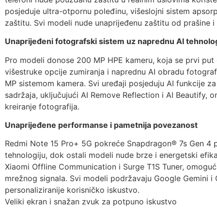
posjeduje ultra-otpornu poleđinu, višeslojni sistem apsorp
zaštitu. Svi modeli nude unaprijeđenu zaštitu od prašine 
Unaprijeđeni fotografski sistem uz naprednu AI tehnolo
Pro modeli donose 200 MP HPE kameru, koja se prvi put glo
višestruke opcije zumiranja i naprednu AI obradu fotograf
MP sistemom kamera. Svi uređaji posjeduju AI funkcije za p
sadržaja, uključujući AI Remove Reflection i AI Beautify,
kreiranje fotografija.
Unaprijeđene performanse i pametnija povezanost
Redmi Note 15 Pro+ 5G pokreće Snapdragon® 7s Gen 4 pl
tehnologiju, dok ostali modeli nude brze i energetski ef
Xiaomi Offline Communication i Surge T1S Tuner, omoguća
mrežnog signala. Svi modeli podržavaju Google Gemini i C
personaliziranije korisničko iskustvo.
Veliki ekran i snažan zvuk za potpuno iskustvo