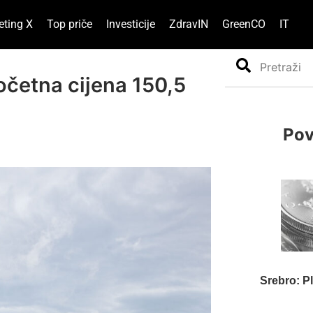
eting X
Top priče
Investicije
ZdravIN
GreenCO
IT
Search
očetna cijena 150,5
Pov
Srebro: P