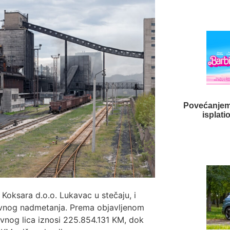
Povećanjem
isplati
 Koksara d.o.o. Lukavac u stečaju, i
avnog nadmetanja. Prema objavljenom
avnog lica iznosi 225.854.131 KM, dok