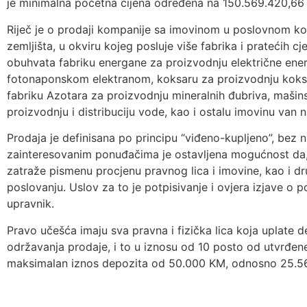
je minimalna početna cijena određena na 150.569.420,66 
Riječ je o prodaji kompanije sa imovinom u poslovnom k
zemljišta, u okviru kojeg posluje više fabrika i pratećih 
obuhvata fabriku energane za proizvodnju električne ene
fotonaponskom elektranom, koksaru za proizvodnju koksa 
fabriku Azotara za proizvodnju mineralnih đubriva, mašinsk
proizvodnju i distribuciju vode, kao i ostalu imovinu van
Prodaja je definisana po principu “viđeno-kupljeno”, bez n
zainteresovanim ponuđačima je ostavljena mogućnost da,
zatraže pismenu procjenu pravnog lica i imovine, kao i d
poslovanju. Uslov za to je potpisivanje i ovjera izjave o po
upravnik.
Pravo učešća imaju sva pravna i fizička lica koja uplate 
održavanja prodaje, i to u iznosu od 10 posto od utvrđene
maksimalan iznos depozita od 50.000 KM, odnosno 25.564