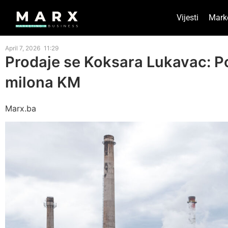
Vijesti
Mark
April 7, 2026
11:29
Prodaje se Koksara Lukavac: P
milona KM
Marx.ba