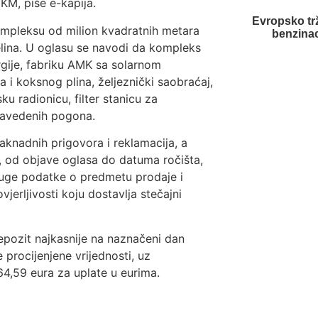
KM, piše e-kapija.
Evropsko trž
ompleksu od milion kvadratnih metara
benzinac
cjelina. U oglasu se navodi da kompleks
rgije, fabriku AMK sa solarnom
i koksnog plina, željeznički saobraćaj,
u radionicu, filter stanicu za
 navedenih pogona.
aknadnih prigovora i reklamacija, a
 od objave oglasa do datuma ročišta,
ruge podatke o predmetu prodaje i
vjerljivosti koju dostavlja stečajni
depozit najkasnije na naznačeni dan
 procijenjene vrijednosti, uz
,59 eura za uplate u eurima.