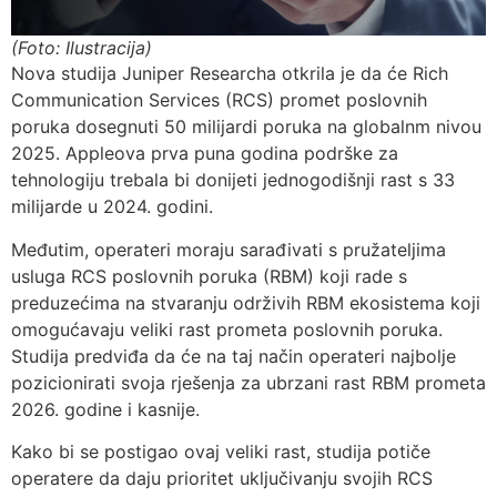
(Foto: Ilustracija)
Nova studija Juniper Researcha otkrila je da će Rich
Communication Services (RCS) promet poslovnih
poruka dosegnuti 50 milijardi poruka na globalnm nivou
2025. Appleova prva puna godina podrške za
tehnologiju trebala bi donijeti jednogodišnji rast s 33
milijarde u 2024. godini.
Međutim, operateri moraju sarađivati ​​s pružateljima
usluga RCS poslovnih poruka (RBM) koji rade s
preduzećima na stvaranju održivih RBM ekosistema koji
omogućavaju veliki rast prometa poslovnih poruka.
Studija predviđa da će na taj način operateri najbolje
pozicionirati svoja rješenja za ubrzani rast RBM prometa
2026. godine i kasnije.
Kako bi se postigao ovaj veliki rast, studija potiče
operatere da daju prioritet uključivanju svojih RCS