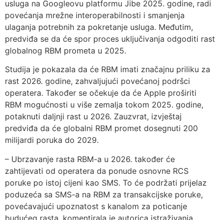
usluga na Googleovu platformu Jibe 2025. godine, radi
povećanja mrežne interoperabilnosti i smanjenja
ulaganja potrebnih za pokretanje usluga. Međutim,
predviđa se da će spor proces uključivanja odgoditi rast
globalnog RBM prometa u 2025.
Studija je pokazala da će RBM imati značajnu priliku za
rast 2026. godine, zahvaljujući povećanoj podršci
operatera. Također se očekuje da će Apple proširiti
RBM mogućnosti u više zemalja tokom 2025. godine,
potaknuti daljnji rast u 2026. Zauzvrat, izvještaj
predviđa da će globalni RBM promet dosegnuti 200
milijardi poruka do 2029.
– Ubrzavanje rasta RBM-a u 2026. također će
zahtijevati od operatera da ponude osnovne RCS
poruke po istoj cijeni kao SMS. To će podržati prijelaz
poduzeća sa SMS-a na RBM za transakcijske poruke,
povećavajući upoznatost s kanalom za poticanje
budućeg rasta, komentirala je autorica istraživanja