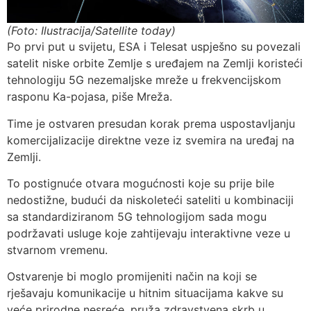
(Foto: Ilustracija/Satellite today)
Po prvi put u svijetu, ESA i Telesat uspješno su povezali
satelit niske orbite Zemlje s uređajem na Zemlji koristeći
tehnologiju 5G nezemaljske mreže u frekvencijskom
rasponu Ka-pojasa, piše Mreža.
Time je ostvaren presudan korak prema uspostavljanju
komercijalizacije direktne veze iz svemira na uređaj na
Zemlji.
To postignuće otvara mogućnosti koje su prije bile
nedostižne, budući da niskoleteći sateliti u kombinaciji
sa standardiziranom 5G tehnologijom sada mogu
podržavati usluge koje zahtijevaju interaktivne veze u
stvarnom vremenu.
Ostvarenje bi moglo promijeniti način na koji se
rješavaju komunikacije u hitnim situacijama kakve su
veće prirodne nesreće, pruža zdravstvena skrb u