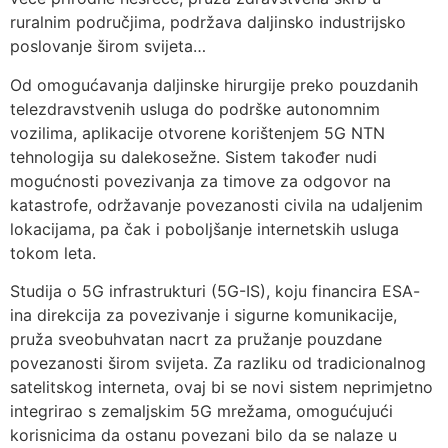
ruralnim područjima, podržava daljinsko industrijsko
poslovanje širom svijeta…
Od omogućavanja daljinske hirurgije preko pouzdanih
telezdravstvenih usluga do podrške autonomnim
vozilima, aplikacije otvorene korištenjem 5G NTN
tehnologija su dalekosežne. Sistem također nudi
mogućnosti povezivanja za timove za odgovor na
katastrofe, održavanje povezanosti civila na udaljenim
lokacijama, pa čak i poboljšanje internetskih usluga
tokom leta.
Studija o 5G infrastrukturi (5G-IS), koju financira ESA-
ina direkcija za povezivanje i sigurne komunikacije,
pruža sveobuhvatan nacrt za pružanje pouzdane
povezanosti širom svijeta. Za razliku od tradicionalnog
satelitskog interneta, ovaj bi se novi sistem neprimjetno
integrirao s zemaljskim 5G mrežama, omogućujući
korisnicima da ostanu povezani bilo da se nalaze u