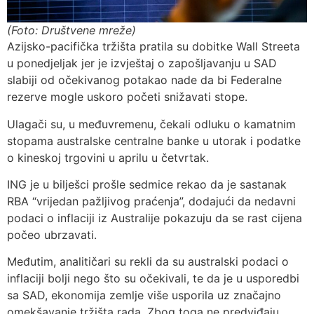
(Foto: Društvene mreže)
Azijsko-pacifička tržišta pratila su dobitke Wall Streeta
u ponedjeljak jer je izvještaj o zapošljavanju u SAD
slabiji od očekivanog potakao nade da bi Federalne
rezerve mogle uskoro početi snižavati stope.
Ulagači su, u međuvremenu, čekali odluku o kamatnim
stopama australske centralne banke u utorak i podatke
o kineskoj trgovini u aprilu u četvrtak.
ING je u bilješci prošle sedmice rekao da je sastanak
RBA “vrijedan pažljivog praćenja”, dodajući da nedavni
podaci o inflaciji iz Australije pokazuju da se rast cijena
počeo ubrzavati.
Međutim, analitičari su rekli da su australski podaci o
inflaciji bolji nego što su očekivali, te da je u usporedbi
sa SAD, ekonomija zemlje više usporila uz značajno
omekšavanje tržišta rada. Zbog toga ne predviđaju