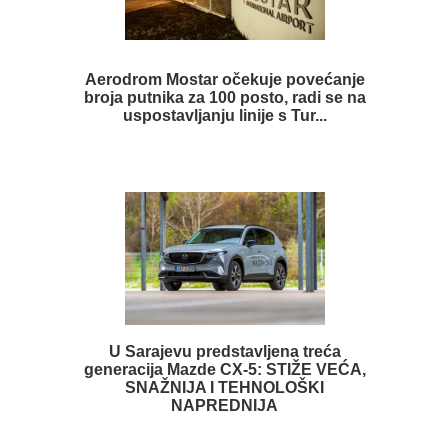
Aerodrom Mostar očekuje povećanje
broja putnika za 100 posto, radi se na
uspostavljanju linije s Tur...
U Sarajevu predstavljena treća
generacija Mazde CX-5: STIŽE VEĆA,
SNAŽNIJA I TEHNOLOŠKI
NAPREDNIJA