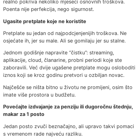
realno pokriva nekoliko mjeseci osnovnih troškova.
Poenta nije perfekcija, nego sigurnost.
Ugasite pretplate koje ne koristite
Pretplate su jedan od najpodcjenjenijih troškova. Ne
osjećate ih, jer su male. Ali se gomilaju jer su stalne.
Jednom godišnje napravite “čistku”: streaming,
aplikacije, cloud, članarine, probni periodi koje ste
zaboravili. Već dvije ugašene pretplate mogu osloboditi
iznos koji se kroz godinu pretvori u ozbiljan novac.
Najčešće se ništa bitno u životu ne promijeni, osim što
imate više prostora u budžetu.
Povećajte izdvajanje za penziju ili dugoročnu štednju,
makar za 1 posto
Jedan posto zvuči beznačajno, ali upravo takvi pomaci
s vremenom rade najveću razliku.