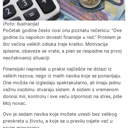
(Foto: Ilustracija)
Početak godine često nosi onu poznatu rečenicu: “Ove
godine ću napokon dovesti finansije u red.” Problem je
što većina velikih odluka traje kratko. Motivacija
splasne, obaveze se vrate, a plan se raspadne na prvoj
neočekivanoj situaciji.
Finansijski napredak u praksi najčešće ne dolazi iz
velikih rezova, nego iz malih navika koje se ponavljaju.
One možda ne izgledaju spektakularno, ali imaju jednu
važnu osobinu: stvaraju sistem. A sistem s vremenom
donosi mir, kontrolu i sve veću otpornost na stres, piše
Moj novac.
Ovo je sedam navika koje možete uvesti bez velikog
preokreta u životu, a koje se u pravilu osjete već u
prvim mjesecima.