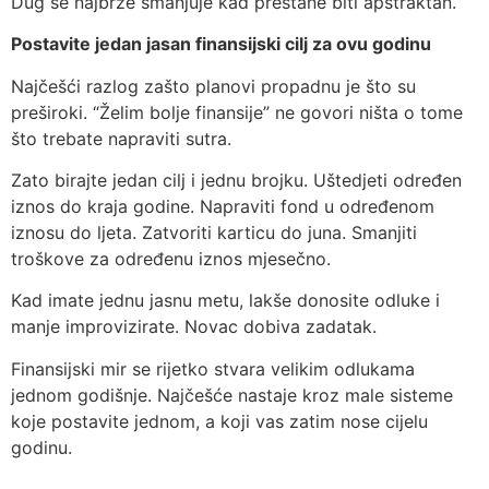
Dug se najbrže smanjuje kad prestane biti apstraktan.
Postavite jedan jasan finansijski cilj za ovu godinu
Najčešći razlog zašto planovi propadnu je što su
preširoki. “Želim bolje finansije” ne govori ništa o tome
što trebate napraviti sutra.
Zato birajte jedan cilj i jednu brojku. Uštedjeti određen
iznos do kraja godine. Napraviti fond u određenom
iznosu do ljeta. Zatvoriti karticu do juna. Smanjiti
troškove za određenu iznos mjesečno.
Kad imate jednu jasnu metu, lakše donosite odluke i
manje improvizirate. Novac dobiva zadatak.
Finansijski mir se rijetko stvara velikim odlukama
jednom godišnje. Najčešće nastaje kroz male sisteme
koje postavite jednom, a koji vas zatim nose cijelu
godinu.