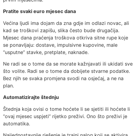
Pratite svaki euro mjesec dana
Većina ljudi ima dojam da zna gdje im odlazi novac, ali
kad se troškovi zapišu, slika često bude drugačija.
Mjesec dana praćenja troškova otkriva sitne rupe koje
se ponavljaju: dostave, impulsivne kupovine, male
“usputne” stavke, pretplate, naknade.
Ne radi se o tome da se morate kažnjavati ili ukidati sve
što volite. Radi se o tome da dobijete stvarne podatke.
Bez njih se svaka promjena svodi na osjećaj, a ne na
plan.
Automatizirajte štednju
Štednja koja ovisi o tome hoćete li se sjetiti ili hoćete li
“ovaj mjesec uspjeti” rijetko preživi. Ono što preživi je
automatika.
Najjednostavnije rješenje je trajni nalog koji se aktivira