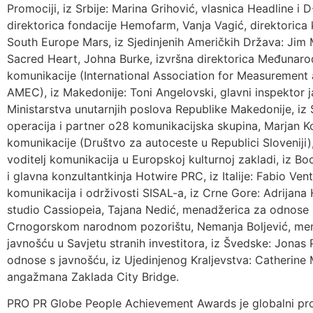
Promociji, iz Srbije: Marina Grihović, vlasnica Headline i 
direktorica fondacije Hemofarm, Vanja Vagić, direktorica 
South Europe Mars, iz Sjedinjenih Američkih Država: Jim M
Sacred Heart, Johna Burke, izvršna direktorica Međunarod
komunikacije (International Association for Measurement
AMEC), iz Makedonije: Toni Angelovski, glavni inspektor j
Ministarstva unutarnjih poslova Republike Makedonije, iz S
operacija i partner o28 komunikacijska skupina, Marjan Ko
komunikacije (Društvo za autoceste u Republici Sloveniji)
voditelj komunikacija u Europskoj kulturnoj zakladi, iz Bo
i glavna konzultantkinja Hotwire PRC, iz Italije: Fabio Ven
komunikacija i održivosti SISAL-a, iz Crne Gore: Adrijana 
studio Cassiopeia, Tajana Nedić, menadžerica za odnose 
Crnogorskom narodnom pozorištu, Nemanja Boljević, men
javnošću u Savjetu stranih investitora, iz Švedske: Jonas
odnose s javnošću, iz Ujedinjenog Kraljevstva: Catherine 
angažmana Zaklada City Bridge.
PRO PR Globe People Achievement Awards je globalni pr