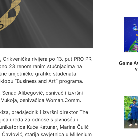
u, Crikvenička rivijera po 13. put PRO PR
Game Aw
pno 23 renomiranim stučnjacima na
v
atne umjetničke grafike studenata
 sklopu “Business and Art” programa.
 Senad Alibegović, osnivač i izvršni
ić Vukoja, osnivačica Woman.Comm.
kiza, predsjednik i izvršni direktor The
jica ureda za odnose s javnošću i
unikatorica Kuće Katunar, Marina Čulić
 Čavlović, starija savjetnica u Millenium