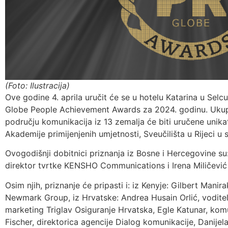
(Foto: Ilustracija)
Ove godine 4. aprila uručit će se u hotelu Katarina u Selc
Globe People Achievement Awards za 2024. godinu. Uku
području komunikacija iz 13 zemalja će biti uručene unik
Akademije primijenjenih umjetnosti, Sveučilišta u Rijeci u
Ovogodišnji dobitnici priznanja iz Bosne i Hercegovine su:
direktor tvrtke KENSHO Communications i Irena Miličev
Osim njih, priznanje će pripasti i: iz Kenyje: Gilbert Manira
Newmark Group, iz Hrvatske: Andrea Husain Orlić, voditel
marketing Triglav Osiguranje Hrvatska, Egle Katunar, kom
Fischer, direktorica agencije Dialog komunikacije, Danijela