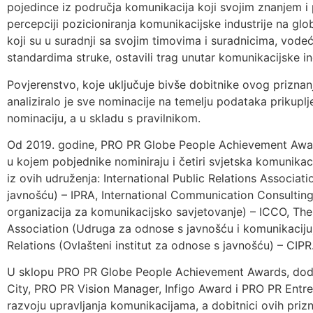
pojedince iz područja komunikacija koji svojim znanjem i
percepciji pozicioniranja komunikacijske industrije na globa
koji su u suradnji sa svojim timovima i suradnicima, vode
standardima struke, ostavili trag unutar komunikacijske ind
Povjerenstvo, koje uključuje bivše dobitnike ovog prizna
analiziralo je sve nominacije na temelju podataka prikuplj
nominaciju, a u skladu s pravilnikom.
Od 2019. godine, PRO PR Globe People Achievement Award
u kojem pobjednike nominiraju i četiri svjetska komunikaci
iz ovih udruženja: International Public Relations Associ
javnošću) – IPRA, International Communication Consulti
organizacija za komunikacijsko savjetovanje) – ICCO, Th
Association (Udruga za odnose s javnošću i komunikaciju)
Relations (Ovlašteni institut za odnose s javnošću) – CIPR
U sklopu PRO PR Globe People Achievement Awards, dodije
City, PRO PR Vision Manager, Infigo Award i PRO PR Ent
razvoju upravljanja komunikacijama, a dobitnici ovih prizna