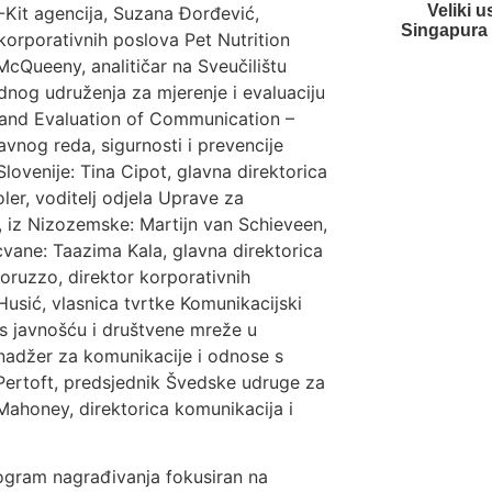
Veliki u
D-Kit agencija, Suzana Đorđević,
Singapura s
korporativnih poslova Pet Nutrition
cQueeny, analitičar na Sveučilištu
nog udruženja za mjerenje i evaluaciju
 and Evaluation of Communication –
avnog reda, sigurnosti i prevencije
lovenije: Tina Cipot, glavna direktorica
ler, voditelj odjela Uprave za
, iz Nizozemske: Martijn van Schieveen,
cvane: Taazima Kala, glavna direktorica
toruzzo, direktor korporativnih
Husić, vlasnica tvrtke Komunikacijski
s javnošću i društvene mreže u
adžer za komunikacije i odnose s
 Pertoft, predsjednik Švedske udruge za
Mahoney, direktorica komunikacija i
ogram nagrađivanja fokusiran na