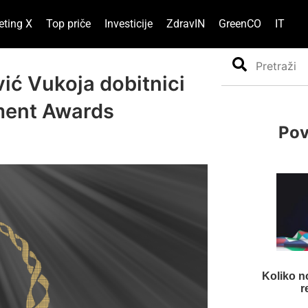
eting X
Top priče
Investicije
ZdravIN
GreenCO
IT
Search
vić Vukoja dobitnici
ment Awards
Pov
Koliko n
r