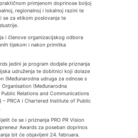
 praktičnom primjenom doprinose boljoj
lnoj, regionalnoj i lokalnoj razini te
ći se za etikom poslovanja te
ustrije.
nja i članove organizacijskog odbora
enih tijekom i nakon primitka
s jedini je program dodjele priznanja
jska udruženja te dobitnici koji dolaze
ation (Međunarodna udruga za odnose s
ng Organisation (Međunarodna
e Public Relations and Communications
 – PRCA i Chartered Institute of Public
.
lit će se i priznanja PRO PR Vision
repreneur Awards za poseban doprinos
nja bit će objavljeni 24. februara.