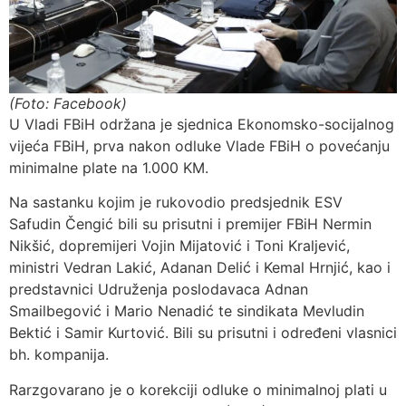
(Foto: Facebook)
U Vladi FBiH održana je sjednica Ekonomsko-socijalnog
vijeća FBiH, prva nakon odluke Vlade FBiH o povećanju
minimalne plate na 1.000 KM.
Na sastanku kojim je rukovodio predsjednik ESV
Safudin Čengić bili su prisutni i premijer FBiH Nermin
Nikšić, dopremijeri Vojin Mijatović i Toni Kraljević,
ministri Vedran Lakić, Adanan Delić i Kemal Hrnjić, kao i
predstavnici Udruženja poslodavaca Adnan
Smailbegović i Mario Nenadić te sindikata Mevludin
Bektić i Samir Kurtović. Bili su prisutni i određeni vlasnici
bh. kompanija.
Rarzgovarano je o korekciji odluke o minimalnoj plati u