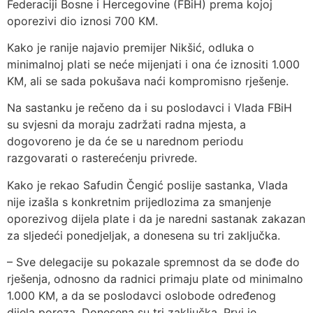
Federaciji Bosne i Hercegovine (FBiH) prema kojoj
oporezivi dio iznosi 700 KM.
Kako je ranije najavio premijer Nikšić, odluka o
minimalnoj plati se neće mijenjati i ona će iznositi 1.000
KM, ali se sada pokušava naći kompromisno rješenje.
Na sastanku je rečeno da i su poslodavci i Vlada FBiH
su svjesni da moraju zadržati radna mjesta, a
dogovoreno je da će se u narednom periodu
razgovarati o rasterećenju privrede.
Kako je rekao Safudin Čengić poslije sastanka, Vlada
nije izašla s konkretnim prijedlozima za smanjenje
oporezivog dijela plate i da je naredni sastanak zakazan
za sljedeći ponedjeljak, a donesena su tri zaključka.
– Sve delegacije su pokazale spremnost da se dođe do
rješenja, odnosno da radnici primaju plate od minimalno
1.000 KM, a da se poslodavci oslobode određenog
dijela poreza. Donesena su tri zaključka. Prvi je